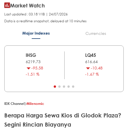
Market Watch
Last updated : 03.18 WIB | 24/07/2026
Data is a realtime snapshot, delayed at 10 minutes
Major Indexes
Currencies
IHSG
LQ45
6219.73
616.64
-95.58
-10.48
-1.51 %
-1.67 %
IDX Channel
Milenomic
Berapa Harga Sewa Kios di Glodok Plaza?
Segini Rincian Biayanya