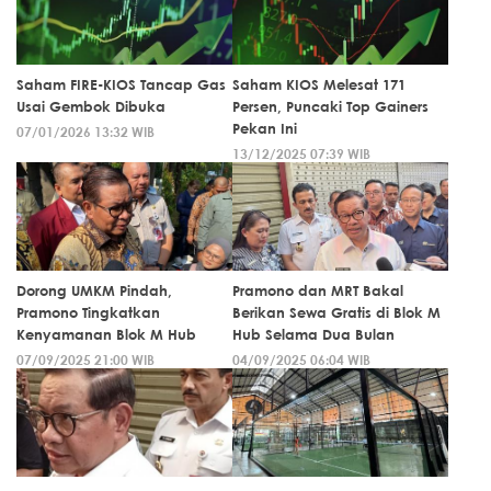
Saham FIRE-KIOS Tancap Gas
Saham KIOS Melesat 171
Usai Gembok Dibuka
Persen, Puncaki Top Gainers
Pekan Ini
07/01/2026 13:32 WIB
13/12/2025 07:39 WIB
Dorong UMKM Pindah,
Pramono dan MRT Bakal
Pramono Tingkatkan
Berikan Sewa Gratis di Blok M
Kenyamanan Blok M Hub
Hub Selama Dua Bulan
07/09/2025 21:00 WIB
04/09/2025 06:04 WIB