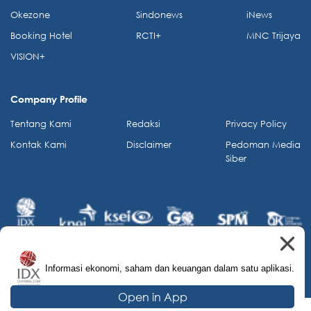
Okezone
Sindonews
iNews
Booking Hotel
RCTI+
MNC Trijaya
VISION+
Company Profile
Tentang Kami
Redaksi
Privacy Policy
Kontak Kami
Disclaimer
Pedoman Media
Siber
Informasi ekonomi, saham dan keuangan dalam satu aplikasi.
© 2026 IDX Channel. All Rights Reserved.
Open in App