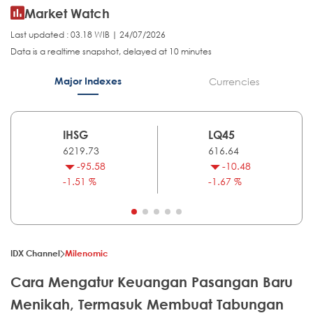
Market Watch
Last updated : 03.18 WIB | 24/07/2026
Data is a realtime snapshot, delayed at 10 minutes
Major Indexes
Currencies
IHSG
LQ45
6219.73
616.64
-95.58
-10.48
-1.51 %
-1.67 %
IDX Channel
Milenomic
Cara Mengatur Keuangan Pasangan Baru
Menikah, Termasuk Membuat Tabungan