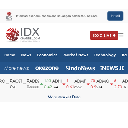
Install
Informasi ekonomi, saham dan keuangan dalam satu aplikasi.
Home
News
Economics
Market News
Technology
Ba
More news:
0
0
150
1
75
6
O
ACST
ADES
ADHI
ADMF
ADMG
ADM
0
0
0.42
0.61
0.9
2.73
90
35550
164
8225
214
1510
More Market Data