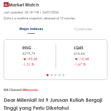
Market Watch
Last updated : 03.18 WIB | 24/07/2026
Data is a realtime snapshot, delayed at 10 minutes
Major Indexes
Currencies
IHSG
LQ45
6219.73
616.64
-95.58
-10.48
-1.51 %
-1.67 %
IDX Channel
Milenomic
Dear Milenial! Ini 9 Jurusan Kuliah Bergaji
Tinggi yang Perlu Diketahui