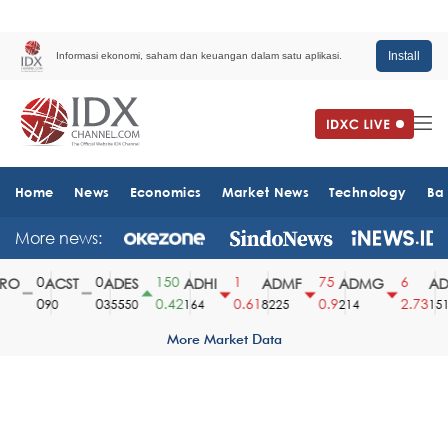
Install
Informasi ekonomi, saham dan keuangan dalam satu aplikasi.
Home
News
Economics
Market News
Technology
Ba
More news:
0
0
150
1
75
6
O
ACST
ADES
ADHI
ADMF
ADMG
ADM
0
0
0.42
0.61
0.9
2.73
90
35550
164
8225
214
1510
More Market Data