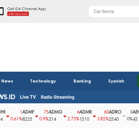
t News
Technology
Banking
Syariah
ADMF
ADMG
ADMR
ADRO
AEGS
1
75
6
60
0
.61%
0.9%
2.73%
3.82%
0%
2
8225
214
1510
2540
43