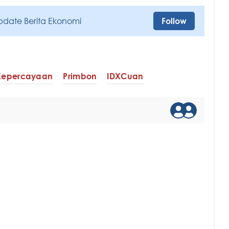
pdate Berita Ekonomi
Follow
Kepercayaan
Primbon
IDXCuan