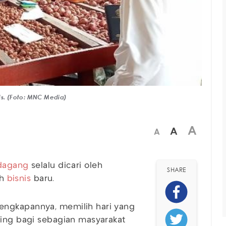
is. (Foto: MNC Media)
A
A
A
dagang
selalu dicari oleh
SHARE
ah
bisnis
baru.
engkapannya, memilih hari yang
ting bagi sebagian masyarakat