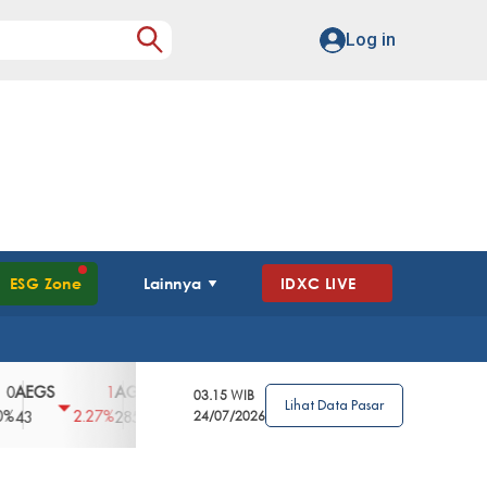
Log in
ESG Zone
Lainnya
IDXC LIVE
GS
AGII
AGRO
AGRS
AHAP
AIM
1
100
4
0
2
03.15 WIB
Lihat Data Pasar
2.27%
3.39%
2.63%
0%
2.04%
2850
148
24/07/2026
62
96
360