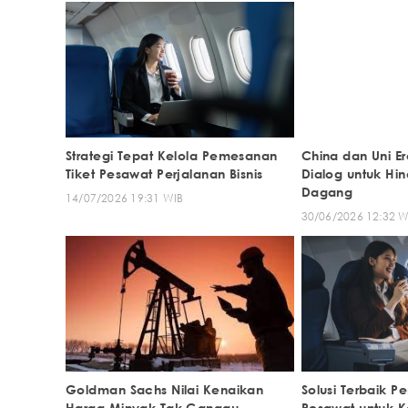
Strategi Tepat Kelola Pemesanan
China dan Uni E
Tiket Pesawat Perjalanan Bisnis
Dialog untuk Hin
Dagang
14/07/2026 19:31 WIB
30/06/2026 12:32 W
Goldman Sachs Nilai Kenaikan
Solusi Terbaik P
Harga Minyak Tak Ganggu
Pesawat untuk 