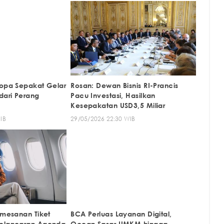
ropa Sepakat Gelar
Rosan: Dewan Bisnis RI-Prancis
dari Perang
Pacu Investasi, Hasilkan
Kesepakatan USD3,5 Miliar
IB
29/05/2026 22:30 WIB
emesanan Tiket
BCA Perluas Layanan Digital,
Kelancaran Agenda
Ocean Sasar UMKM hingga