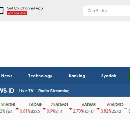
t News
Technology
Banking
Syariah
HI
ADMF
ADMG
ADMR
ADRO
AE
1
75
6
60
0
0.61%
0.9%
2.73%
3.82%
0%
4
8225
214
1510
2540
43