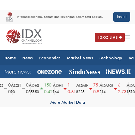
Install
Informasi ekonomi, saham dan keuangan dalam satu aplikasi.
Home
News
Economics
Market News
Technology
Ba
More news:
0
0
150
1
75
6
ACST
ADES
ADHI
ADMF
ADMG
ADM
0
0
0.42
0.61
0.9
2.73
90
35550
164
8225
214
1510
More Market Data