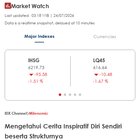
Market Watch
Last updated : 03.18 WIB | 24/07/2026
Data is a realtime snapshot, delayed at 10 minutes
Major Indexes
Currencies
IHSG
LQ45
6219.73
616.64
-95.58
-10.48
-1.51 %
-1.67 %
IDX Channel
Milenomic
Mengetahui Cerita Inspiratif Diri Sendiri
beserta Strukturnya