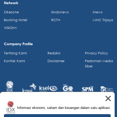
Network
Okezone
Sindonews
iNews
Booking Hotel
RCTI+
MNC Trijaya
VISION+
Company Profile
Tentang Kami
Redaksi
Privacy Policy
Kontak Kami
Disclaimer
Pedoman Media
Siber
Informasi ekonomi, saham dan keuangan dalam satu aplikasi.
© 2026 IDX Channel. All Rights Reserved.