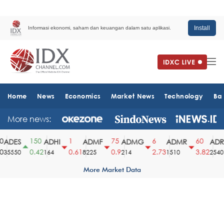
Install
Informasi ekonomi, saham dan keuangan dalam satu aplikasi.
Home
News
Economics
Market News
Technology
Ba
More news:
150
1
75
6
60
ADES
ADHI
ADMF
ADMG
ADMR
ADRO
0.42
0.61
0.9
2.73
3.82
35550
164
8225
214
1510
2540
More Market Data