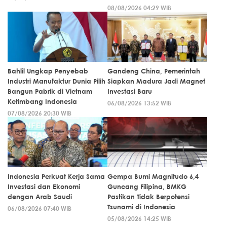
08/08/2026 04:29 WIB
Bahlil Ungkap Penyebab
Gandeng China, Pemerintah
Industri Manufaktur Dunia Pilih
Siapkan Madura Jadi Magnet
Bangun Pabrik di Vietnam
Investasi Baru
Ketimbang Indonesia
06/08/2026 13:52 WIB
07/08/2026 20:30 WIB
Indonesia Perkuat Kerja Sama
Gempa Bumi Magnitudo 6,4
Investasi dan Ekonomi
Guncang Filipina, BMKG
dengan Arab Saudi
Pastikan Tidak Berpotensi
Tsunami di Indonesia
06/08/2026 07:40 WIB
05/08/2026 14:25 WIB