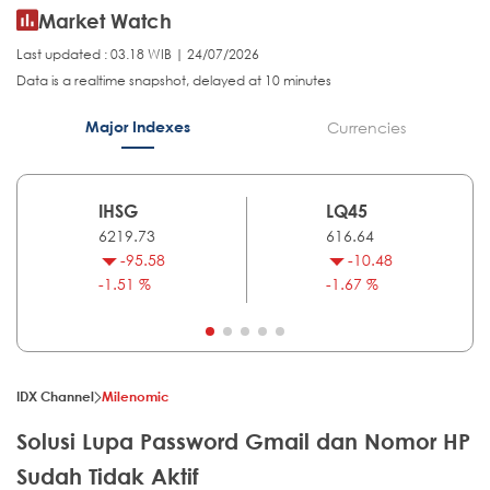
Market Watch
Last updated : 03.18 WIB | 24/07/2026
Data is a realtime snapshot, delayed at 10 minutes
Major Indexes
Currencies
IHSG
LQ45
6219.73
616.64
-95.58
-10.48
-1.51 %
-1.67 %
IDX Channel
Milenomic
Solusi Lupa Password Gmail dan Nomor HP
Sudah Tidak Aktif