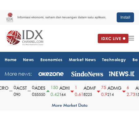
Install
Informasi ekonomi, saham dan keuangan dalam satu aplikasi.
Home
News
Economics
Market News
Technology
Ba
More news:
0
0
150
1
75
6
RO
ACST
ADES
ADHI
ADMF
ADMG
AD
0
0
0.42
0.61
0.9
2.73
90
35550
164
8225
214
151
More Market Data