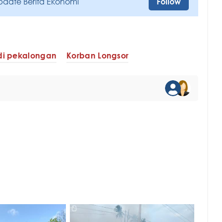
pdate Berita Ekonomi
Follow
di pekalongan
Korban Longsor