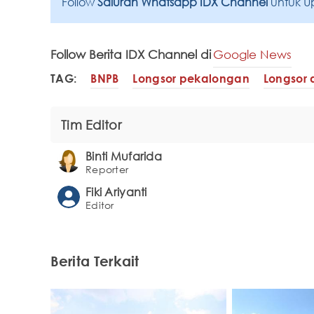
Follow
Saluran Whatsapp IDX Channel
untuk U
Follow Berita IDX Channel di
Google News
TAG:
BNPB
Longsor pekalongan
Longsor 
Tim Editor
Binti Mufarida
Reporter
Fiki Ariyanti
Editor
Berita Terkait