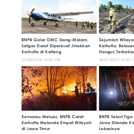
BNPB Gelar OMC Siang-Malam,
Sejumlah Wilaya
Satgas Darat Diperkuat Jinakkan
Karhutla, Belas
Karhutla di Kalteng
Hangus Terbaka
01/08/2026 13:36 WIB
28/07/2026 16:52 W
Kemarau Meluas, BNPB Catat
BNPB Sebut Tiga
Karhutla Melanda Empat Wilayah
Jawa Dilanda Kar
di Jawa Timur
Lokasinya