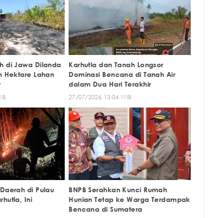
h di Jawa Dilanda
Karhutla dan Tanah Longsor
an Hektare Lahan
Dominasi Bencana di Tanah Air
r
dalam Dua Hari Terakhir
IB
27/07/2026 13:04 WIB
 Daerah di Pulau
BNPB Serahkan Kunci Rumah
hutla, Ini
Hunian Tetap ke Warga Terdampak
Bencana di Sumatera