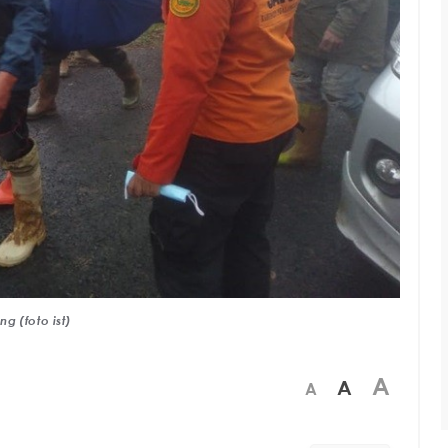
g (foto ist)
A
A
A