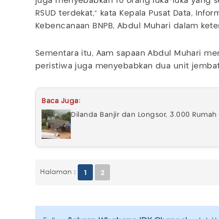
juga menyebabkan 10 orang luka-luka yang s
RSUD terdekat,” kata Kepala Pusat Data, Info
Kebencanaan BNPB, Abdul Muhari dalam ketera
Sementara itu, Aam sapaan Abdul Muhari meng
peristiwa juga menyebabkan dua unit jembat
Baca Juga:
Dilanda Banjir dan Longsor, 3.000 Rumah
Halaman :
1
2