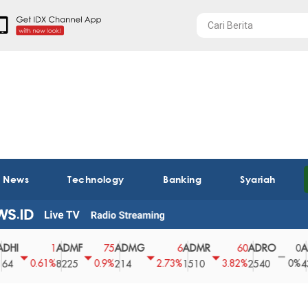
t News
Technology
Banking
Syariah
ADMF
ADMG
ADMR
ADRO
AEGS
1
75
6
60
0
0.61%
0.9%
2.73%
3.82%
0%
8225
214
1510
2540
43