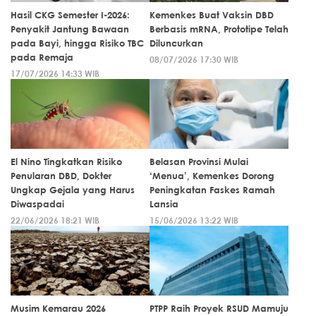
Hasil CKG Semester I-2026:
Kemenkes Buat Vaksin DBD
Penyakit Jantung Bawaan
Berbasis mRNA, Prototipe Telah
pada Bayi, hingga Risiko TBC
Diluncurkan
pada Remaja
08/07/2026 17:30 WIB
17/07/2026 14:33 WIB
El Nino Tingkatkan Risiko
Belasan Provinsi Mulai
Penularan DBD, Dokter
‘Menua’, Kemenkes Dorong
Ungkap Gejala yang Harus
Peningkatan Faskes Ramah
Diwaspadai
Lansia
22/06/2026 18:21 WIB
15/06/2026 13:22 WIB
Musim Kemarau 2026
PTPP Raih Proyek RSUD Mamuju