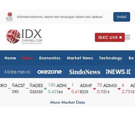
Install
Informasi ekonomi, saham dan keuangan dalam satu aplikasi.
Home
News
Economics
Market News
Technology
Ba
More news:
0
0
150
1
75
6
O
ACST
ADES
ADHI
ADMF
ADMG
AD
0
0
0.42
0.61
0.9
2.73
90
35550
164
8225
214
1510
More Market Data