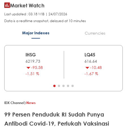
Market Watch
Last updated : 03.18 WIB | 24/07/2026
Data is a realtime snapshot, delayed at 10 minutes
Major Indexes
Currencies
IHSG
LQ45
6219.73
616.64
-95.58
-10.48
-1.51 %
-1.67 %
IDX Channel
News
99 Persen Penduduk RI Sudah Punya
Antibodi Covid-19, Perlukah Vaksinasi