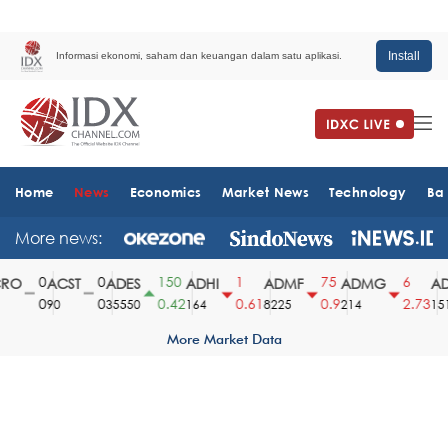
Install
Informasi ekonomi, saham dan keuangan dalam satu aplikasi.
Home
News
Economics
Market News
Technology
Ba
More news:
0
0
150
1
75
6
O
ACST
ADES
ADHI
ADMF
ADMG
AD
0
0
0.42
0.61
0.9
2.73
90
35550
164
8225
214
1510
More Market Data