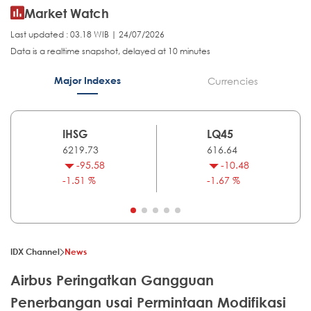
Market Watch
Last updated : 03.18 WIB | 24/07/2026
Data is a realtime snapshot, delayed at 10 minutes
Major Indexes
Currencies
IHSG
LQ45
6219.73
616.64
-95.58
-10.48
-1.51 %
-1.67 %
IDX Channel
News
Airbus Peringatkan Gangguan
Penerbangan usai Permintaan Modifikasi