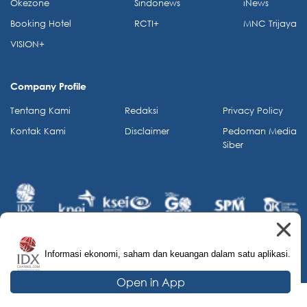
Okezone
Sindonews
iNews
Booking Hotel
RCTI+
MNC Trijaya
VISION+
Company Profile
Tentang Kami
Redaksi
Privacy Policy
Kontak Kami
Disclaimer
Pedoman Media
Siber
Informasi ekonomi, saham dan keuangan dalam satu aplikasi.
© 2026 IDX Channel. All Rights Reserved.
Open in App