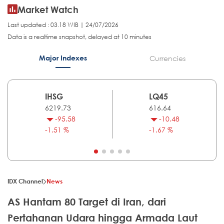
Market Watch
Last updated : 03.18 WIB | 24/07/2026
Data is a realtime snapshot, delayed at 10 minutes
Major Indexes
Currencies
IHSG
LQ45
6219.73
616.64
-95.58
-10.48
-1.51 %
-1.67 %
IDX Channel
News
AS Hantam 80 Target di Iran, dari
Pertahanan Udara hingga Armada Laut