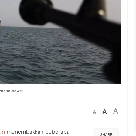
Tasnim News)
A
A
A
ran
menembakkan beberapa
SHARE