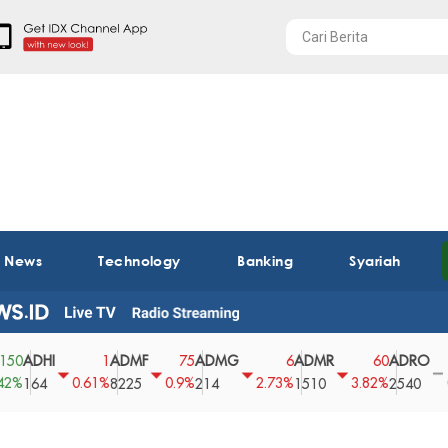
t News
Technology
Banking
Syariah
DHI
ADMF
ADMG
ADMR
ADRO
A
1
75
6
60
0
0.61%
0.9%
2.73%
3.82%
0%
64
8225
214
1510
2540
43