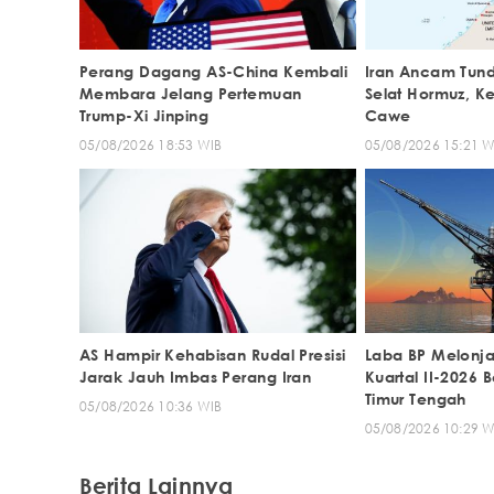
Perang Dagang AS-China Kembali
Iran Ancam Tun
Membara Jelang Pertemuan
Selat Hormuz, K
Trump-Xi Jinping
Cawe
05/08/2026 18:53 WIB
05/08/2026 15:21 W
AS Hampir Kehabisan Rudal Presisi
Laba BP Melonja
Jarak Jauh Imbas Perang Iran
Kuartal II-2026 
Timur Tengah
05/08/2026 10:36 WIB
05/08/2026 10:29 W
Berita Lainnya