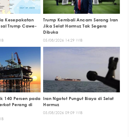
da Kesepakatan
Trump Kembali Ancam Serang Iran
esal Trump Cawe-
Jika Selat Hormuz Tak Segera
Dibuka
IB
05/08/2026 14:29 WIB
k 140 Persen pada
Iran Ngotot Pungut Biaya di Selat
Berkat Perang di
Hormuz
05/08/2026 09:09 WIB
IB