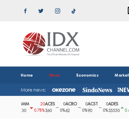
Home
News
Economics
Marke
More news:
ABMM
ACES
ACRO
ACST
ADES
A
0
20
0
0
0
150
0%
0.78%
0%
0%
0%
0.42%
2530
360
62
90
35550
1