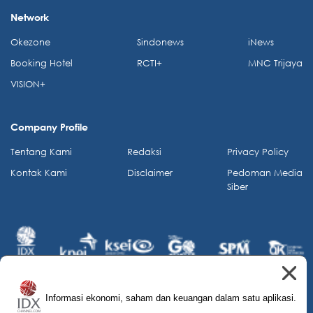
Network
Okezone
Sindonews
iNews
Booking Hotel
RCTI+
MNC Trijaya
VISION+
Company Profile
Tentang Kami
Redaksi
Privacy Policy
Kontak Kami
Disclaimer
Pedoman Media
Siber
Informasi ekonomi, saham dan keuangan dalam satu aplikasi.
© 2026 IDX Channel. All Rights Reserved.