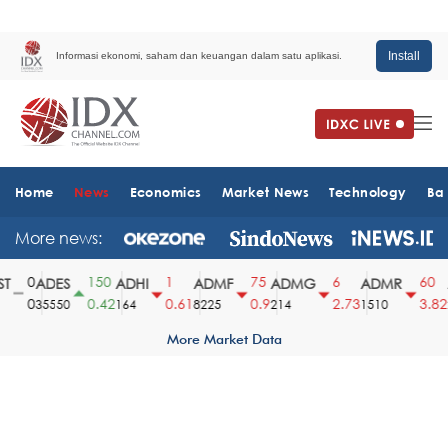
Install
Informasi ekonomi, saham dan keuangan dalam satu aplikasi.
Home
News
Economics
Market News
Technology
Ba
More news:
0
150
1
75
6
60
ADES
ADHI
ADMF
ADMG
ADMR
A
0
0.42
0.61
0.9
2.73
3.82
35550
164
8225
214
1510
2
More Market Data