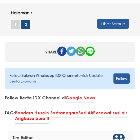
Halaman :
Lihat Semua
1
2
SHARE
Follow
Saluran Whatsapp IDX Channel
untuk Update
Follow
Berita Ekonomi
Follow Berita IDX Channel di
Google News
TAG:
Bandara Husein Sastranegara
Susi Air
Pesawat susi air
Angkasa pura II
Tim Editor