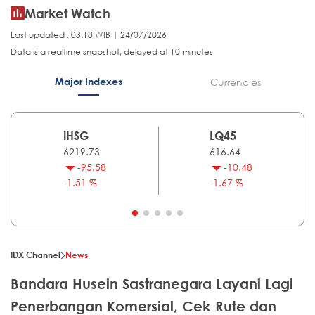
Market Watch
Last updated : 03.18 WIB | 24/07/2026
Data is a realtime snapshot, delayed at 10 minutes
Major Indexes
Currencies
IHSG
LQ45
6219.73
616.64
-95.58
-10.48
-1.51 %
-1.67 %
IDX Channel
News
Bandara Husein Sastranegara Layani Lagi
Penerbangan Komersial, Cek Rute dan