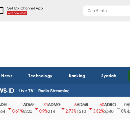
t News
Technology
Banking
Syariah
ADMF
ADMG
ADMR
ADRO
AEGS
1
75
6
60
0
0.61%
0.9%
2.73%
3.82%
0%
8225
214
1510
2540
43