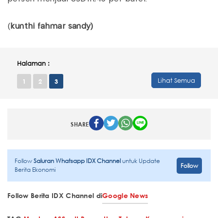
(
kunthi fahmar sandy)
Halaman :
Lihat Semua
1
2
3
SHARE
Follow
Saluran Whatsapp IDX Channel
untuk Update
Follow
Berita Ekonomi
Follow Berita IDX Channel di
Google News