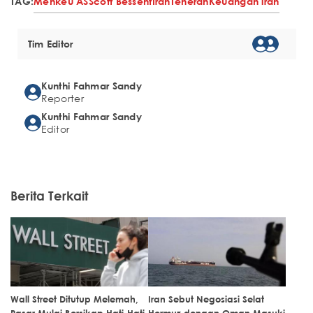
TAG:
Menkeu AS
Scott Bessent
Iran
Teheran
Keuangan iran
Tim Editor
Kunthi Fahmar Sandy
Reporter
Kunthi Fahmar Sandy
Editor
Berita Terkait
Wall Street Ditutup Melemah,
Iran Sebut Negosiasi Selat