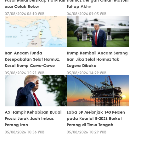
Pasar Mulai Bersikap Hati-Hati
Hormuz dengan Oman Masuki
usai Cetak Rekor
Tahap Akhir
07/08/2026 06:10 WIB
06/08/2026 09:05 WIB
Iran Ancam Tunda
Trump Kembali Ancam Serang
Kesepakatan Selat Hormuz,
Iran Jika Selat Hormuz Tak
Kesal Trump Cawe-Cawe
Segera Dibuka
05/08/2026 15:21 WIB
05/08/2026 14:29 WIB
AS Hampir Kehabisan Rudal
Laba BP Melonjak 140 Persen
Presisi Jarak Jauh Imbas
pada Kuartal II-2026 Berkat
Perang Iran
Perang di Timur Tengah
05/08/2026 10:36 WIB
05/08/2026 10:29 WIB