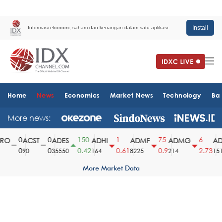
Install
Informasi ekonomi, saham dan keuangan dalam satu aplikasi.
Home
News
Economics
Market News
Technology
Ba
More news:
0
0
150
1
75
6
O
ACST
ADES
ADHI
ADMF
ADMG
AD
0
0
0.42
0.61
0.9
2.73
90
35550
164
8225
214
1510
More Market Data