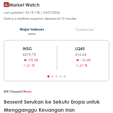
Market Watch
Last updated : 03.18 WIB | 24/07/2026
Data is a realtime snapshot, delayed at 10 minutes
Major Indexes
Currencies
IHSG
LQ45
6219.73
616.64
-95.58
-10.48
-1.51 %
-1.67 %
IDX Channel
News
Bessent Serukan ke Sekutu Eropa untuk
Mengganggu Keuangan Iran