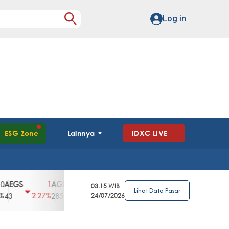
Log in
ESG Zone
Lainnya
IDXC LIVE
S
AGII
AGRO
AGRS
AHAP
AIMS
1
100
4
0
2
03.15 WIB
Lihat Data Pasar
2.27%
3.39%
2.63%
0%
2.04%
2850
148
24/07/2026
62
96
360