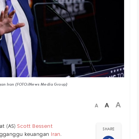
gan Iran (FOTO:iNews Media Group)
A
A
A
at (AS)
Scott Bessent
SHARE
engganggu keuangan
Iran
.