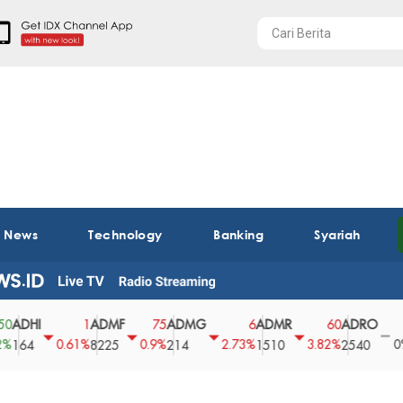
t News
Technology
Banking
Syariah
I
ADMF
ADMG
ADMR
ADRO
AEG
1
75
6
60
0
0.61%
0.9%
2.73%
3.82%
0%
8225
214
1510
2540
43