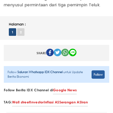
menyusul permintaan dari tiga pemimpin Teluk.
Halaman :
1
2
SHARE
Follow
Saluran Whatsapp IDX Channel
untuk Update
Follow
Berita Ekonomi
Follow Berita IDX Channel di
Google News
TAG:
Wall street
Investor
Inflasi AS
Serangan AS
Iran