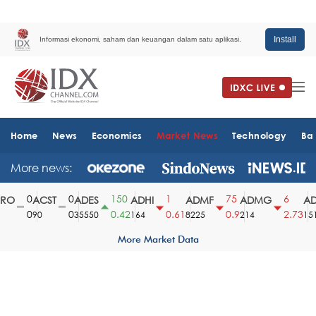
Install
Informasi ekonomi, saham dan keuangan dalam satu aplikasi.
Home
News
Economics
Market News
Technology
Ba
More news:
0
0
150
1
75
6
O
ACST
ADES
ADHI
ADMF
ADMG
ADM
0
0
0.42
0.61
0.9
2.73
90
35550
164
8225
214
1510
More Market Data