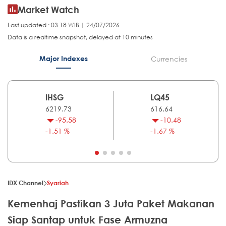
Market Watch
Last updated : 03.18 WIB | 24/07/2026
Data is a realtime snapshot, delayed at 10 minutes
Major Indexes
Currencies
IHSG
LQ45
6219.73
616.64
-95.58
-10.48
-1.51 %
-1.67 %
IDX Channel
Syariah
Kemenhaj Pastikan 3 Juta Paket Makanan
Siap Santap untuk Fase Armuzna