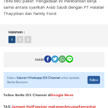
1.849.680 paket. Pengadaan ini melibatkan kerja
sama antara syarikah Arab Saudi dengan PT Halalan
Thayyiban dan Family Food.
Halaman :
1
2
3
SHARE
Follow
Saluran Whatsapp IDX Channel
untuk Update
Follow
Berita Ekonomi
Follow Berita IDX Channel di
Google News
TAG:
Jamaah Haji
Pasokan makanan
Armuzna
Kemenhaj