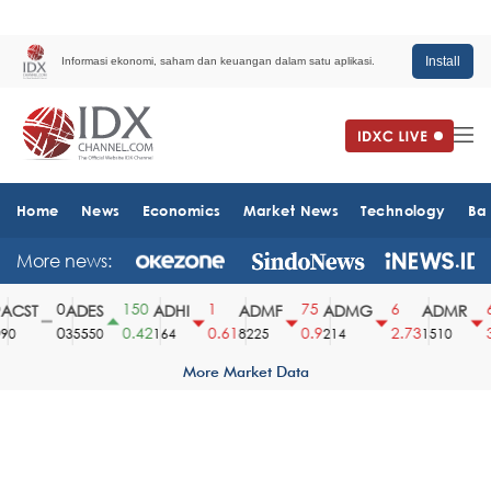
Install
Informasi ekonomi, saham dan keuangan dalam satu aplikasi.
Home
News
Economics
Market News
Technology
Ba
More news:
0
150
1
75
6
60
CST
ADES
ADHI
ADMF
ADMG
ADMR
0
0.42
0.61
0.9
2.73
3.
0
35550
164
8225
214
1510
More Market Data