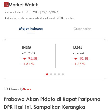
Market Watch
Last updated : 03.18 WIB | 24/07/2026
Data is a realtime snapshot, delayed at 10 minutes
Major Indexes
Currencies
IHSG
LQ45
6219.73
616.64
-95.58
-10.48
-1.51 %
-1.67 %
IDX Channel
News
Prabowo Akan Pidato di Rapat Paripurna
DPR Hari Ini, Sampaikan Kerangka