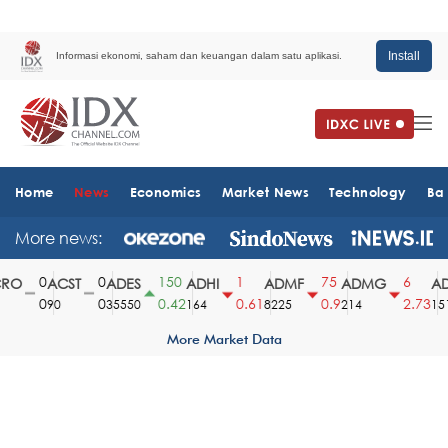
Install
Informasi ekonomi, saham dan keuangan dalam satu aplikasi.
Home
News
Economics
Market News
Technology
Ba
More news:
0
0
150
1
75
6
O
ACST
ADES
ADHI
ADMF
ADMG
AD
0
0
0.42
0.61
0.9
2.73
90
35550
164
8225
214
1510
More Market Data