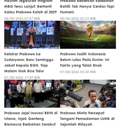
Hashim Tegaskan Program
Prabowo Beberkan Kelebihan
MBG Terus Lanjut: Berhenti
Bahlil: Tak Hanya Cerdas Tapi
Kalau Prabowo Kalah di 2029
Humoris
08/08/2026 07:47 WIB
08/08/2026 05:33 WIB
Kelakar Prabowo ke
Prabowo Sedih Indonesia
Sudaryono: Baru Seminggu
Belum Lolos Piala Dunia: Ini
Jabat Kepala BGN, Tiap
Fakta yang Tidak Enak
Malam Gak Bisa Tidur
07/08/2026 05:30 WIB
07/08/2026 17:49 WIB
Prabowo Jajal Inovasi BRIN di
Prabowo Minta Percepat
Istana, Injak Genteng
Tangani Pemadaman Listrik di
Biomassa Berbahan Serabut
Sejumlah Wilayah