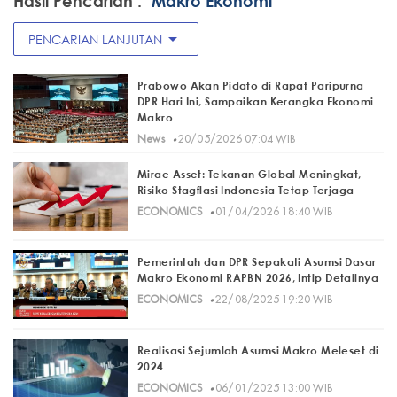
Hasil Pencarian :
"Makro Ekonomi"
arrow_drop_down
PENCARIAN LANJUTAN
Prabowo Akan Pidato di Rapat Paripurna
DPR Hari Ini, Sampaikan Kerangka Ekonomi
Makro
·
News
20/05/2026 07:04 WIB
Mirae Asset: Tekanan Global Meningkat,
Risiko Stagflasi Indonesia Tetap Terjaga
·
ECONOMICS
01/04/2026 18:40 WIB
Pemerintah dan DPR Sepakati Asumsi Dasar
Makro Ekonomi RAPBN 2026, Intip Detailnya
·
ECONOMICS
22/08/2025 19:20 WIB
Realisasi Sejumlah Asumsi Makro Meleset di
2024
·
ECONOMICS
06/01/2025 13:00 WIB