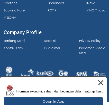
Okezone
Sindonews
iNews
Booking Hotel
RCTI+
MNC Trijaya
VISION+
Company Profile
Tentang Kami
Redaksi
Privacy Policy
Kontak Kami
Disclaimer
Pedoman Media
Siber
Informasi ekonomi, saham dan keuangan dalam satu aplikasi.
© 2026 IDX Channel. All Rights Reserved.
Open in App