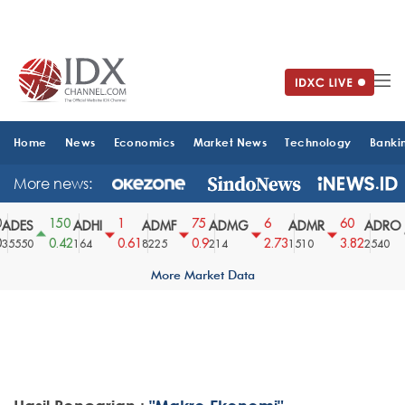
Home
News
Economics
Market News
Technology
Banki
More news:
150
1
75
6
60
ADES
ADHI
ADMF
ADMG
ADMR
ADRO
0.42
0.61
0.9
2.73
3.82
5550
164
8225
214
1510
2540
More Market Data