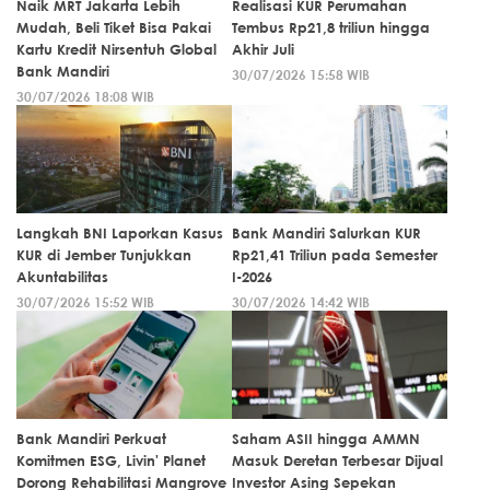
Naik MRT Jakarta Lebih
Realisasi KUR Perumahan
Mudah, Beli Tiket Bisa Pakai
Tembus Rp21,8 triliun hingga
Kartu Kredit Nirsentuh Global
Akhir Juli
Bank Mandiri
30/07/2026 15:58 WIB
30/07/2026 18:08 WIB
Langkah BNI Laporkan Kasus
Bank Mandiri Salurkan KUR
KUR di Jember Tunjukkan
Rp21,41 Triliun pada Semester
Akuntabilitas
I-2026
30/07/2026 15:52 WIB
30/07/2026 14:42 WIB
Bank Mandiri Perkuat
Saham ASII hingga AMMN
Komitmen ESG, Livin' Planet
Masuk Deretan Terbesar Dijual
Dorong Rehabilitasi Mangrove
Investor Asing Sepekan