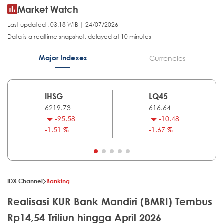
Market Watch
Last updated : 03.18 WIB | 24/07/2026
Data is a realtime snapshot, delayed at 10 minutes
Major Indexes
Currencies
IHSG
LQ45
6219.73
616.64
-95.58
-10.48
-1.51 %
-1.67 %
IDX Channel
Banking
Realisasi KUR Bank Mandiri (BMRI) Tembus
Rp14,54 Triliun hingga April 2026