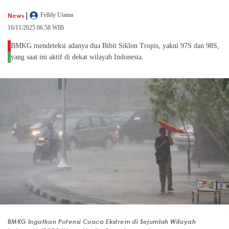
|
News
Felldy Utama
16/11/2025 06:58 WIB
BMKG mendeteksi adanya dua Bibit Siklon Tropis, yakni 97S dan 98S,
yang saat ini aktif di dekat wilayah Indonesia.
BMKG Ingatkan Potensi Cuaca Ekstrem di Sejumlah Wilayah