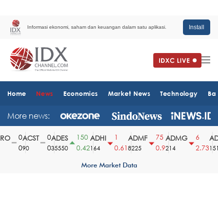
Install
Informasi ekonomi, saham dan keuangan dalam satu aplikasi.
Home
News
Economics
Market News
Technology
Ba
More news:
0
0
150
1
75
6
O
ACST
ADES
ADHI
ADMF
ADMG
AD
0
0
0.42
0.61
0.9
2.73
90
35550
164
8225
214
1510
More Market Data