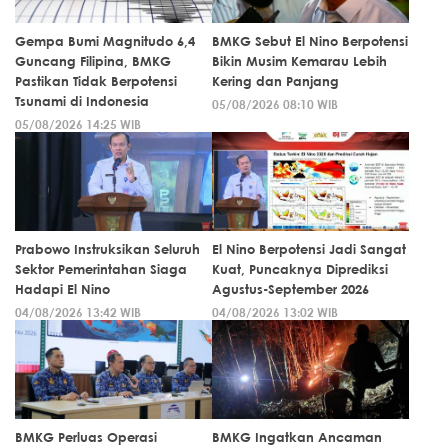
Gempa Bumi Magnitudo 6,4
BMKG Sebut El Nino Berpotensi
Guncang Filipina, BMKG
Bikin Musim Kemarau Lebih
Pastikan Tidak Berpotensi
Kering dan Panjang
Tsunami di Indonesia
05/08/2026 08:10 WIB
05/08/2026 14:25 WIB
Prabowo Instruksikan Seluruh
El Nino Berpotensi Jadi Sangat
Sektor Pemerintahan Siaga
Kuat, Puncaknya Diprediksi
Hadapi El Nino
Agustus-September 2026
04/08/2026 13:42 WIB
04/08/2026 13:02 WIB
BMKG Perluas Operasi
BMKG Ingatkan Ancaman