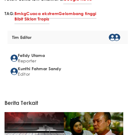
TAG:
Bmkg
Cuaca ekstrem
Gelombang tinggi
Bibit Siklon Tropis
Tim Editor
Felldy Utama
Reporter
Kunthi Fahmar Sandy
Editor
Berita Terkait