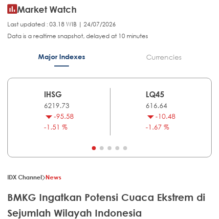
Market Watch
Last updated : 03.18 WIB | 24/07/2026
Data is a realtime snapshot, delayed at 10 minutes
Major Indexes
Currencies
IHSG
LQ45
6219.73
616.64
-95.58
-10.48
-1.51 %
-1.67 %
IDX Channel
News
BMKG Ingatkan Potensi Cuaca Ekstrem di
Sejumlah Wilayah Indonesia