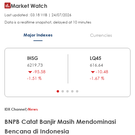
Market Watch
Last updated : 03.18 WIB | 24/07/2026
Data is a realtime snapshot, delayed at 10 minutes
Major Indexes
Currencies
IHSG
LQ45
6219.73
616.64
-95.58
-10.48
-1.51 %
-1.67 %
IDX Channel
News
BNPB Catat Banjir Masih Mendominasi
Bencana di Indonesia