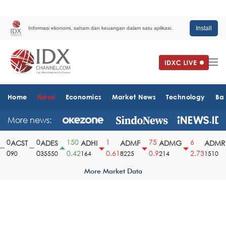
Install
Informasi ekonomi, saham dan keuangan dalam satu aplikasi.
Home
News
Economics
Market News
Technology
Ba
More news:
0
0
150
1
75
6
ACST
ADES
ADHI
ADMF
ADMG
ADMR
0
0
0.42
0.61
0.9
2.73
90
35550
164
8225
214
1510
More Market Data