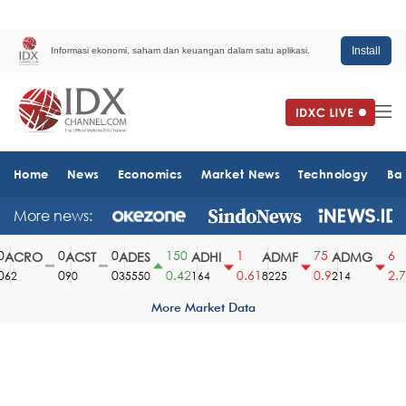
Install
Informasi ekonomi, saham dan keuangan dalam satu aplikasi.
Home
News
Economics
Market News
Technology
Ba
More news:
0
0
150
1
75
6
ACRO
ACST
ADES
ADHI
ADMF
ADMG
0
0
0.42
0.61
0.9
2.73
62
90
35550
164
8225
214
More Market Data