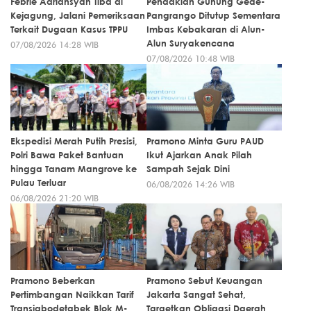
Febrie Adriansyah Tiba di
Pendakian Gunung Gede-
Kejagung, Jalani Pemeriksaan
Pangrango Ditutup Sementara
Terkait Dugaan Kasus TPPU
Imbas Kebakaran di Alun-
Alun Suryakencana
07/08/2026 14:28 WIB
07/08/2026 10:48 WIB
Ekspedisi Merah Putih Presisi,
Pramono Minta Guru PAUD
Polri Bawa Paket Bantuan
Ikut Ajarkan Anak Pilah
hingga Tanam Mangrove ke
Sampah Sejak Dini
Pulau Terluar
06/08/2026 14:26 WIB
06/08/2026 21:20 WIB
Pramono Beberkan
Pramono Sebut Keuangan
Pertimbangan Naikkan Tarif
Jakarta Sangat Sehat,
Transjabodetabek Blok M-
Targetkan Obligasi Daerah