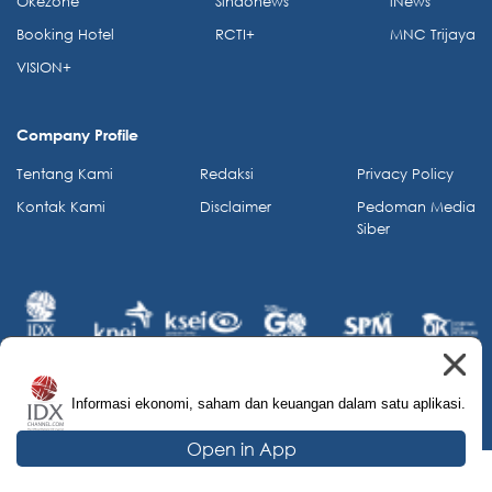
Okezone
Sindonews
iNews
Booking Hotel
RCTI+
MNC Trijaya
VISION+
Company Profile
Tentang Kami
Redaksi
Privacy Policy
Kontak Kami
Disclaimer
Pedoman Media
Siber
Informasi ekonomi, saham dan keuangan dalam satu aplikasi.
© 2026 IDX Channel. All Rights Reserved.
Open in App