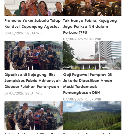
Pramono Yakin Jakarta Tetap
Tak hanya Febrie, Kejagung
Kondusif Sepanjang Agustus
Juga Periksa NH dalam
Perkara TPPU
08/08/2026 02:33 WIB
07/08/2026 23:45 WIB
Diperiksa di Kejagung, Eks
Gaji Pegawai Pemprov DKI
Jampidsus Febrie Adriansyah
Jakarta Dipastikan Aman
Dicecar Puluhan Pertanyaan
Meski Terdampak
Pemangkasan DBH
07/08/2026 22:31 WIB
07/08/2026 15:37 WIB