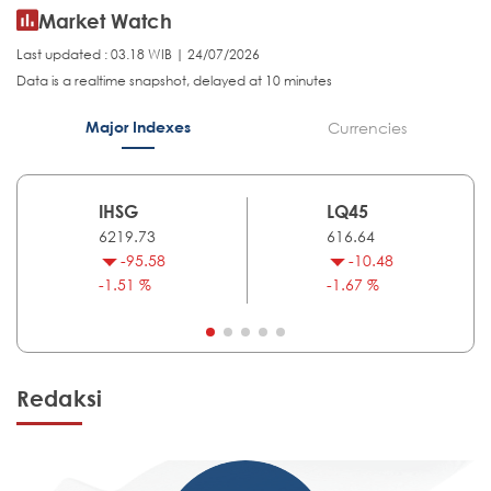
Market Watch
Last updated : 03.18 WIB | 24/07/2026
Data is a realtime snapshot, delayed at 10 minutes
Major Indexes
Currencies
IHSG
LQ45
6219.73
616.64
-95.58
-10.48
-1.51 %
-1.67 %
Redaksi