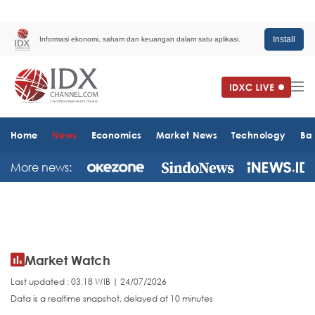
Install
Informasi ekonomi, saham dan keuangan dalam satu aplikasi.
Home
News
Economics
Market News
Technology
Ba
More news:
Market Watch
Last updated : 03.18 WIB | 24/07/2026
Data is a realtime snapshot, delayed at 10 minutes