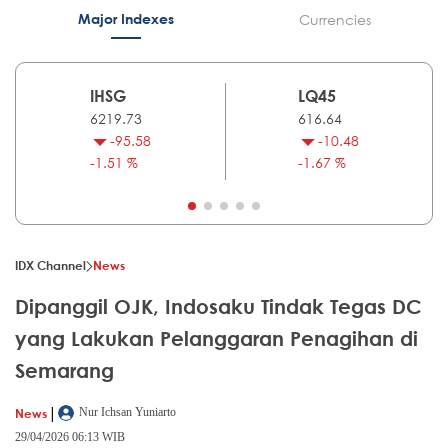
Major Indexes
Currencies
IHSG
LQ45
6219.73
616.64
-95.58
-10.48
-1.51 %
-1.67 %
IDX Channel
News
Dipanggil OJK, Indosaku Tindak Tegas DC
yang Lakukan Pelanggaran Penagihan di
Semarang
|
News
Nur Ichsan Yuniarto
29/04/2026 06:13 WIB