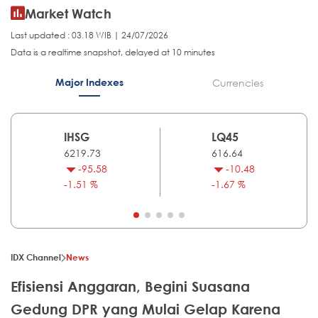
Market Watch
Last updated : 03.18 WIB | 24/07/2026
Data is a realtime snapshot, delayed at 10 minutes
Major Indexes
Currencies
IHSG
LQ45
6219.73
616.64
-95.58
-10.48
-1.51 %
-1.67 %
IDX Channel
News
Efisiensi Anggaran, Begini Suasana
Gedung DPR yang Mulai Gelap Karena