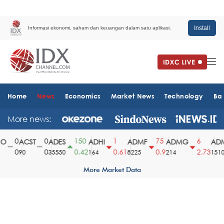
Install
Informasi ekonomi, saham dan keuangan dalam satu aplikasi.
Home
News
Economics
Market News
Technology
Ba
More news:
0
0
150
1
75
6
ACST
ADES
ADHI
ADMF
ADMG
ADMR
0
0
0.42
0.61
0.9
2.73
90
35550
164
8225
214
1510
More Market Data