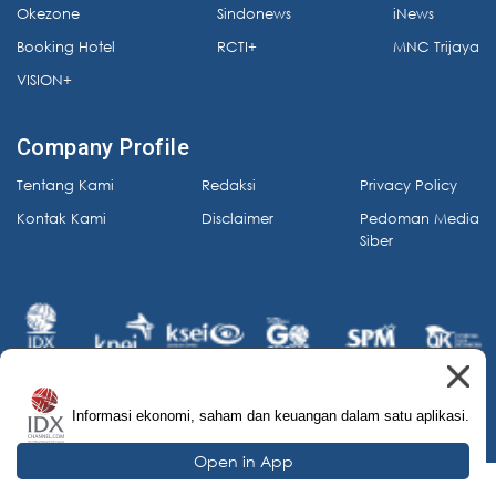
Okezone
Sindonews
iNews
Booking Hotel
RCTI+
MNC Trijaya
VISION+
Company Profile
Tentang Kami
Redaksi
Privacy Policy
Kontak Kami
Disclaimer
Pedoman Media
Siber
Informasi ekonomi, saham dan keuangan dalam satu aplikasi.
© 2026 IDX Channel. All Rights Reserved.
Open in App