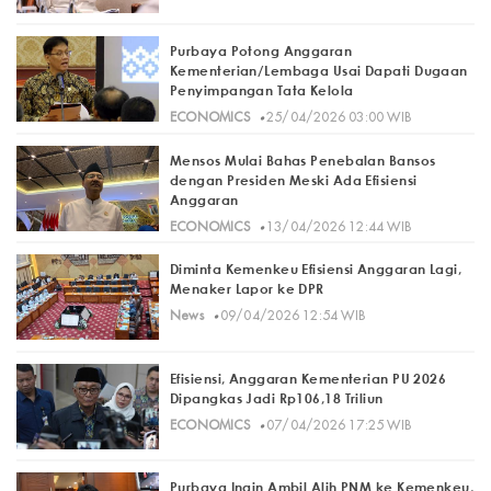
Purbaya Potong Anggaran
Kementerian/Lembaga Usai Dapati Dugaan
Penyimpangan Tata Kelola
·
ECONOMICS
25/04/2026 03:00 WIB
Mensos Mulai Bahas Penebalan Bansos
dengan Presiden Meski Ada Efisiensi
Anggaran
·
ECONOMICS
13/04/2026 12:44 WIB
Diminta Kemenkeu Efisiensi Anggaran Lagi,
Menaker Lapor ke DPR
·
News
09/04/2026 12:54 WIB
Efisiensi, Anggaran Kementerian PU 2026
Dipangkas Jadi Rp106,18 Triliun
·
ECONOMICS
07/04/2026 17:25 WIB
Purbaya Ingin Ambil Alih PNM ke Kemenkeu,