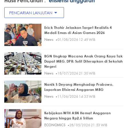
Hasil Pencarian :
"efisiensi anggaran"
arrow_drop_down
PENCARIAN LANJUTAN
Erick Thohir Jelaskan Target Realistis 4
Medali Emas di Asian Games 2026
·
News
01/08/2026 12:49 WIB
BGN Ungkap Wacana Anak Orang Kaya Tak
Dapat MBG, DPR: Sulit Diterapkan di Sekolah
Negeri
·
News
18/07/2026 21:30 WIB
Nanik S Deyang Menghadap Prabowo,
Laporkan Efisiensi Anggaran MBG
·
News
11/06/2026 14:35 WIB
Kebijakan WFH ASN Hemat Anggaran
Negara hingga Rp2,6 Triliun
·
ECONOMICS
28/05/2026 21:53 WIB