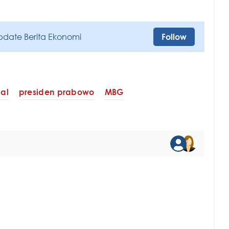
pdate Berita Ekonomi
Follow
al
presiden prabowo
MBG