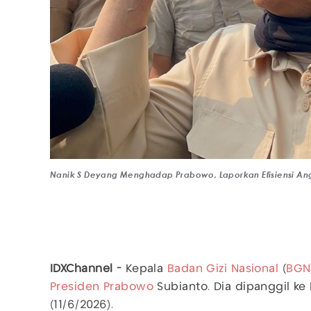
Nanik S Deyang Menghadap Prabowo, Laporkan Efisiensi A
IDXChannel -
Kepala
Badan Gizi Nasional
(
BGN
Presiden Prabowo
Subianto. Dia dipanggil ke 
(11/6/2026).