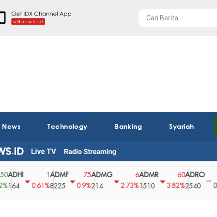
t News
Technology
Banking
Syariah
HI
ADMF
ADMG
ADMR
ADRO
AE
1
75
6
60
0
0.61%
0.9%
2.73%
3.82%
0%
4
8225
214
1510
2540
43