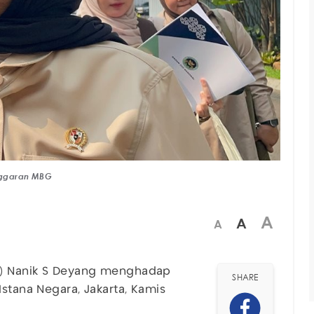
nggaran MBG
A
A
A
) Nanik S Deyang menghadap
SHARE
Istana Negara, Jakarta, Kamis