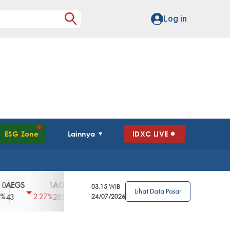
Log in
ESG Zone
Lainnya
IDXC LIVE
GS
AGII
AGRO
AGRS
AHAP
AIM
1
100
4
0
2
03.15 WIB
Lihat Data Pasar
2.27%
3.39%
2.63%
0%
2.04%
2850
148
24/07/2026
62
96
360