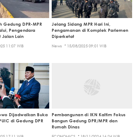
rah Gedung DPR-MPR
Jelang Sidang MPR Hari Ini,
alui, Pengendara
Pengamanan di Komplek Parlemen
 Jalan Lain
Diperketat
·
25 11:07 WIB
News
15/08/2025 09:01 WIB
bowo Dijadwalkan Buka
Pembangunan di IKN Kaltim Fokus
 PUIC di Gedung DPR
Bangun Gedung DPR/MPR dan
Rumah Dinas
·
25 17:11 WIB
ECONOMICS
18/11/2024 16:24 WIB