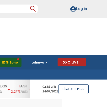
Log in
ESG Zone
Lainnya
IDXC LIVE
S
AGII
AGRO
AGRS
AHAP
AIMS
1
100
4
0
2
03.15 WIB
Lihat Data Pasar
2.27%
3.39%
2.63%
0%
2.04%
2850
148
24/07/2026
62
96
360