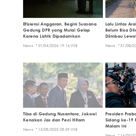
Efisiensi Anggaran, Begini Suasana
Lalu Lintas A
Gedung DPR yang Mulai Gelap
Belum Bisa Dil
Karena Listrik Dipadamkan
Diimbau Lewat
·
·
News
01/04/2026 19:14 WIB
News
31/08/20
Tiba di Gedung Nusantara, Jokowi
Presiden Pra
Kenakan Jas dan Peci Hitam
Sidang ke-19
Malam Ini
·
News
15/08/2025 08:39 WIB
·
News
14/05/20