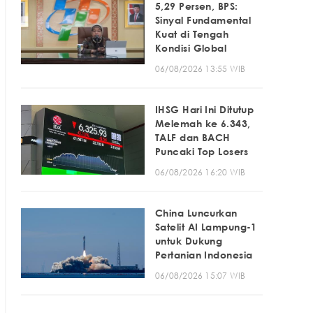
5,29 Persen, BPS:
Sinyal Fundamental
Kuat di Tengah
Kondisi Global
06/08/2026 13:55 WIB
IHSG Hari Ini Ditutup
Melemah ke 6.343,
TALF dan BACH
Puncaki Top Losers
06/08/2026 16:20 WIB
China Luncurkan
Satelit AI Lampung-1
untuk Dukung
Pertanian Indonesia
06/08/2026 15:07 WIB