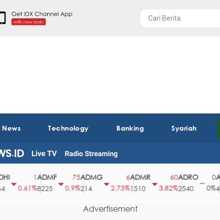
t News
Technology
Banking
Syariah
ADMF
ADMG
ADMR
ADRO
AEG
1
75
6
60
0
0.61%
0.9%
2.73%
3.82%
0%
8225
214
1510
2540
43
Advertisement