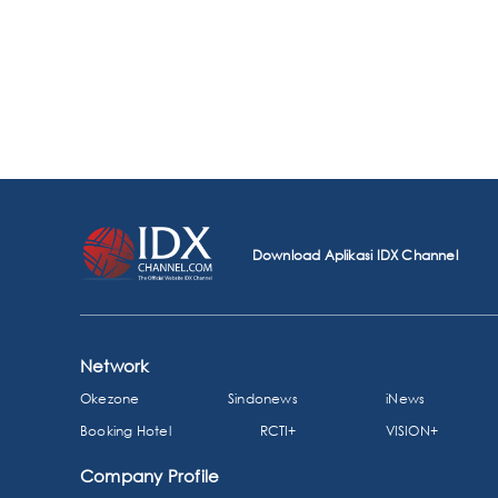
Download Aplikasi IDX Channel
Network
Okezone
Sindonews
iNews
Booking Hotel
RCTI+
VISION+
Company Profile