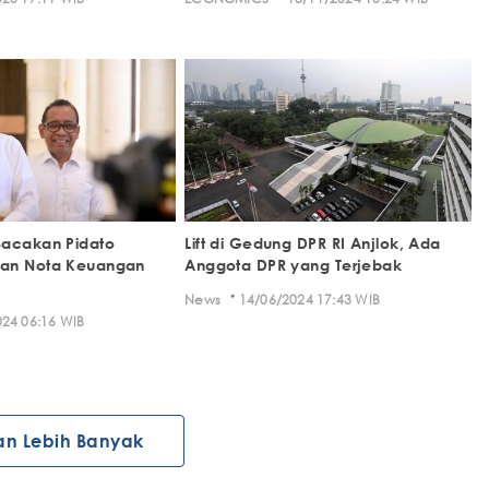
Bacakan Pidato
Lift di Gedung DPR RI Anjlok, Ada
an Nota Keuangan
Anggota DPR yang Terjebak
·
News
14/06/2024 17:43 WIB
24 06:16 WIB
an Lebih Banyak