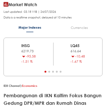
Market Watch
Last updated : 03.18 WIB | 24/07/2026
Data is a realtime snapshot, delayed at 10 minutes
Major Indexes
Currencies
IHSG
LQ45
6219.73
616.64
-95.58
-10.48
-1.51 %
-1.67 %
IDX Channel
Economics
Pembangunan di IKN Kaltim Fokus Bangun
Gedung DPR/MPR dan Rumah Dinas