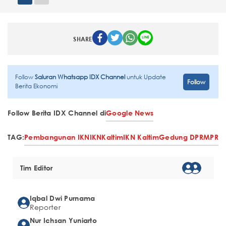
SHARE
Follow
Saluran Whatsapp IDX Channel
untuk Update
Follow
Berita Ekonomi
Follow Berita IDX Channel di
Google News
TAG:
Pembangunan IKN
IKN
Kaltim
IKN Kaltim
Gedung DPR
MPR
Tim Editor
Iqbal Dwi Purnama
Reporter
Nur Ichsan Yuniarto