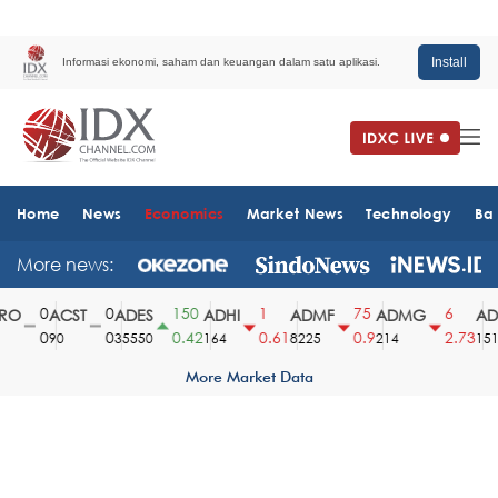
Install
Informasi ekonomi, saham dan keuangan dalam satu aplikasi.
Home
News
Economics
Market News
Technology
Ba
More news:
0
0
150
1
75
6
O
ACST
ADES
ADHI
ADMF
ADMG
ADM
0
0
0.42
0.61
0.9
2.73
90
35550
164
8225
214
1510
More Market Data