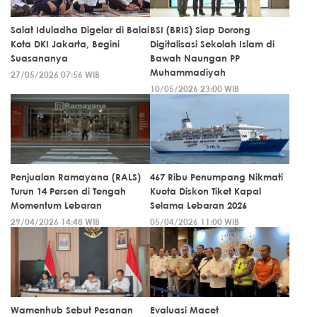
Salat Iduladha Digelar di Balai
BSI (BRIS) Siap Dorong
Kota DKI Jakarta, Begini
Digitalisasi Sekolah Islam di
Suasananya
Bawah Naungan PP
Muhammadiyah
27/05/2026 07:56 WIB
10/05/2026 23:00 WIB
Penjualan Ramayana (RALS)
467 Ribu Penumpang Nikmati
Turun 14 Persen di Tengah
Kuota Diskon Tiket Kapal
Momentum Lebaran
Selama Lebaran 2026
29/04/2026 14:48 WIB
05/04/2026 11:00 WIB
Wamenhub Sebut Pesanan
Evaluasi Macet