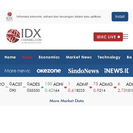
Install
Informasi ekonomi, saham dan keuangan dalam satu aplikasi.
Home
News
Economics
Market News
Technology
Ba
More news:
0
0
150
1
75
6
O
ACST
ADES
ADHI
ADMF
ADMG
ADM
0
0
0.42
0.61
0.9
2.73
90
35550
164
8225
214
1510
More Market Data