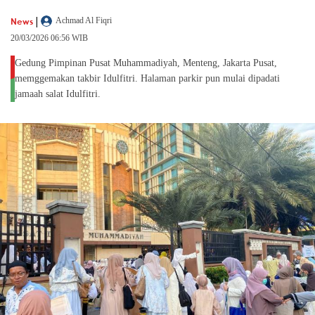
|
News
Achmad Al Fiqri
20/03/2026 06:56 WIB
Gedung Pimpinan Pusat Muhammadiyah, Menteng, Jakarta Pusat,
memggemakan takbir Idulfitri. Halaman parkir pun mulai dipadati
jamaah salat Idulfitri.