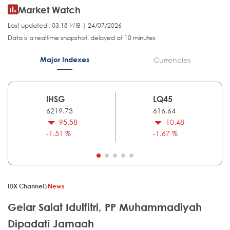
Market Watch
Last updated : 03.18 WIB | 24/07/2026
Data is a realtime snapshot, delayed at 10 minutes
Major Indexes
Currencies
IHSG
LQ45
6219.73
616.64
-95.58
-10.48
-1.51 %
-1.67 %
IDX Channel
News
Gelar Salat Idulfitri, PP Muhammadiyah
Dipadati Jamaah