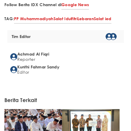
Follow Berita IDX Channel di
Google News
TAG:
PP Muhammadiyah
Salat Idulfitri
Lebaran
Salat ied
Tim Editor
Achmad Al Fiqri
Reporter
Kunthi Fahmar Sandy
Editor
Berita Terkait