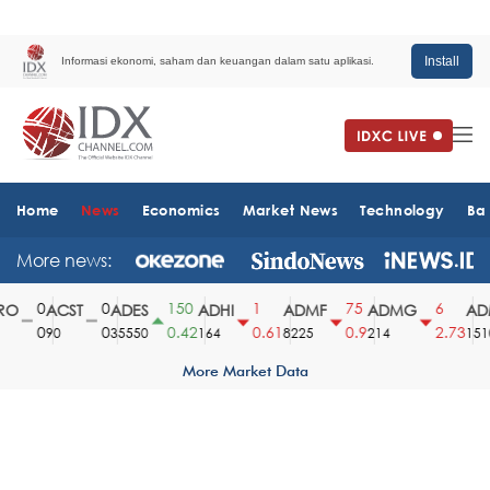
Install
Informasi ekonomi, saham dan keuangan dalam satu aplikasi.
Home
News
Economics
Market News
Technology
Ba
More news:
0
0
150
1
75
6
O
ACST
ADES
ADHI
ADMF
ADMG
ADM
0
0
0.42
0.61
0.9
2.73
90
35550
164
8225
214
1510
More Market Data