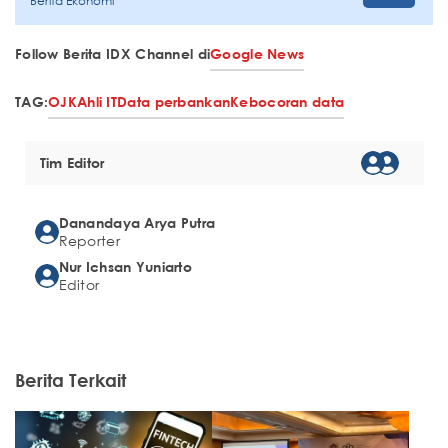
Berita Ekonomi
Follow Berita IDX Channel di
Google News
TAG:
OJK
Ahli IT
Data perbankan
Kebocoran data
Tim Editor
Danandaya Arya Putra
Reporter
Nur Ichsan Yuniarto
Editor
Berita Terkait