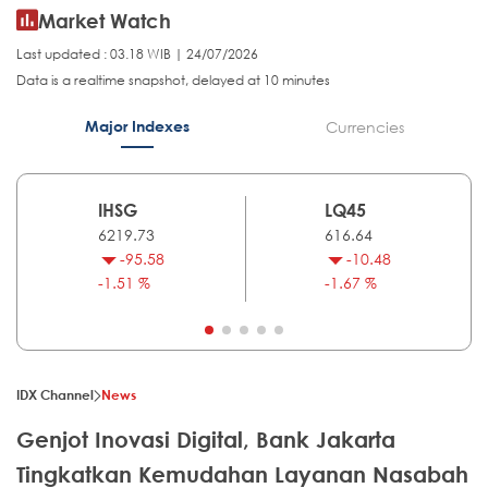
Market Watch
Last updated : 03.18 WIB | 24/07/2026
Data is a realtime snapshot, delayed at 10 minutes
Major Indexes
Currencies
IHSG
LQ45
6219.73
616.64
-95.58
-10.48
-1.51 %
-1.67 %
IDX Channel
News
Genjot Inovasi Digital, Bank Jakarta
Tingkatkan Kemudahan Layanan Nasabah