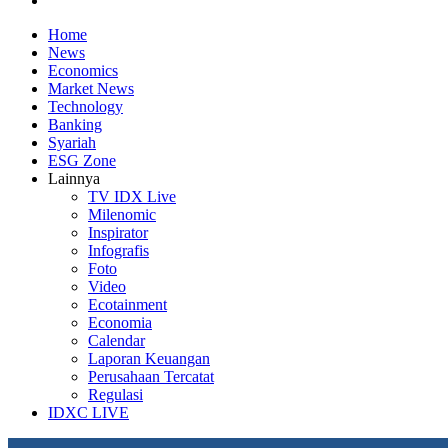
Home
News
Economics
Market News
Technology
Banking
Syariah
ESG Zone
Lainnya
TV IDX Live
Milenomic
Inspirator
Infografis
Foto
Video
Ecotainment
Economia
Calendar
Laporan Keuangan
Perusahaan Tercatat
Regulasi
IDXC LIVE