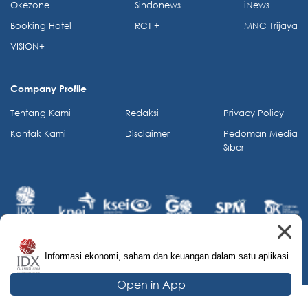
Okezone
Sindonews
iNews
Booking Hotel
RCTI+
MNC Trijaya
VISION+
Company Profile
Tentang Kami
Redaksi
Privacy Policy
Kontak Kami
Disclaimer
Pedoman Media
Siber
Informasi ekonomi, saham dan keuangan dalam satu aplikasi.
© 2026 IDX Channel. All Rights Reserved.
Open in App