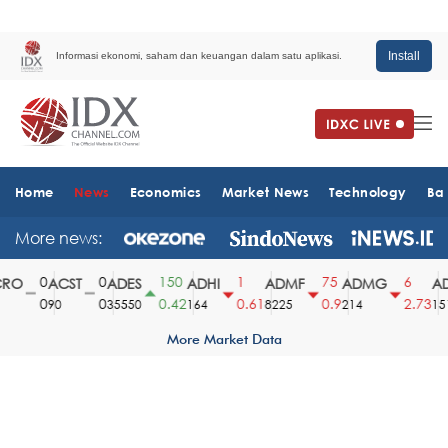
Install
Informasi ekonomi, saham dan keuangan dalam satu aplikasi.
Home
News
Economics
Market News
Technology
Ba
More news:
0
0
150
1
75
6
O
ACST
ADES
ADHI
ADMF
ADMG
AD
0
0
0.42
0.61
0.9
2.73
90
35550
164
8225
214
1510
More Market Data