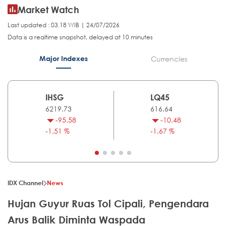
Market Watch
Last updated : 03.18 WIB | 24/07/2026
Data is a realtime snapshot, delayed at 10 minutes
Major Indexes
Currencies
IHSG
LQ45
6219.73
616.64
-95.58
-10.48
-1.51 %
-1.67 %
IDX Channel
News
Hujan Guyur Ruas Tol Cipali, Pengendara
Arus Balik Diminta Waspada