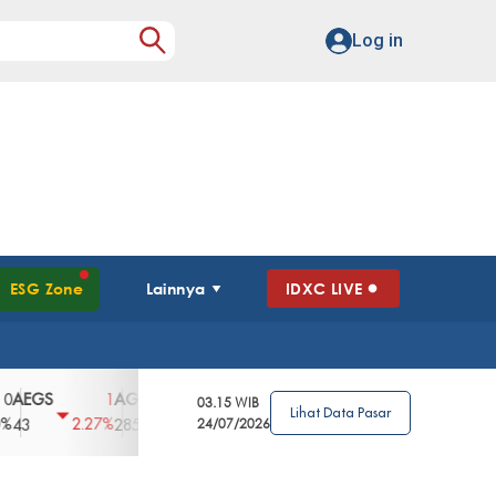
Log in
ESG Zone
Lainnya
IDXC LIVE
S
AGII
AGRO
AGRS
AHAP
AIMS
1
100
4
0
2
03.15 WIB
Lihat Data Pasar
2.27%
3.39%
2.63%
0%
2.04%
2850
148
24/07/2026
62
96
360