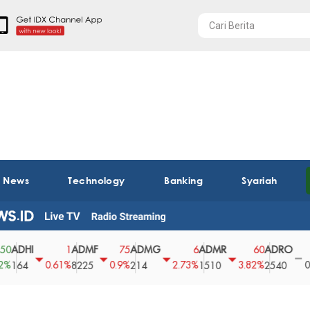
t News
Technology
Banking
Syariah
I
ADMF
ADMG
ADMR
ADRO
AEG
1
75
6
60
0
0.61%
0.9%
2.73%
3.82%
0%
8225
214
1510
2540
43