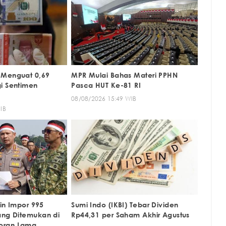
 Menguat 0,69
MPR Mulai Bahas Materi PPHN
i Sentimen
Pasca HUT Ke-81 RI
08/08/2026 15:49 WIB
IB
zin Impor 995
Sumi Indo (IKBI) Tebar Dividen
ang Ditemukan di
Rp44,31 per Saham Akhir Agustus
oran Lama