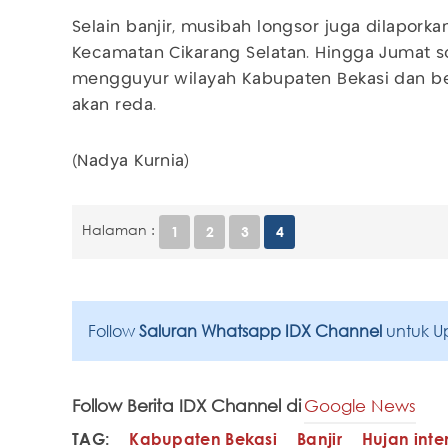
Selain banjir, musibah longsor juga dilaporkan
Kecamatan Cikarang Selatan. Hingga Jumat s
mengguyur wilayah Kabupaten Bekasi dan b
akan reda.
(Nadya Kurnia)
Halaman :
1
2
3
4
Follow
Saluran Whatsapp IDX Channel
untuk U
Follow Berita IDX Channel di
Google News
TAG:
Kabupaten Bekasi
Banjir
Hujan inten