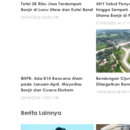
Total 28 Ribu Jiwa Terdampak
AHY Sebut Peny
Banjir di Luwu Utara dan Kutai Barat
hingga Sampah 
Utama Banjir di 
30/05/2026 23:00 WIB
07/05/2026 14:17 W
BNPB: Ada 814 Bencana Alam
Bendungan Cijur
pada Januari–April, Mayoritas
Ditargetkan Ra
Banjir dan Cuaca Ekstrem
15/04/2026 08:50 W
24/04/2026 12:53 WIB
Berita Lainnya