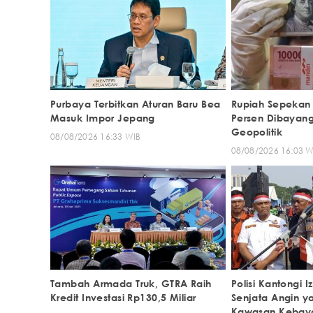
Purbaya Terbitkan Aturan Baru Bea
Rupiah Sepekan
Masuk Impor Jepang
Persen Dibayang
Geopolitik
08/08/2026 16:33 WIB
08/08/2026 16:03 W
Tambah Armada Truk, GTRA Raih
Polisi Kantongi I
Kredit Investasi Rp130,5 Miliar
Senjata Angin y
Kawasan Kebay