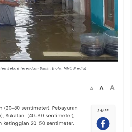
aten Bekasi Terendam Banjir. (Foto: MNC Media)
A
A
A
n (20–80 sentimeter), Pebayuran
SHARE
), Sukatani (40–60 sentimeter),
ketinggian 20–50 sentimeter.