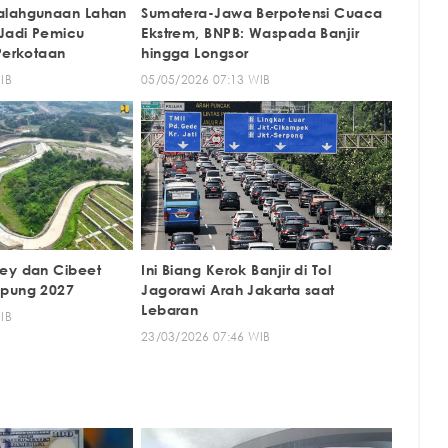
alahgunaan Lahan
Sumatera-Jawa Berpotensi Cuaca
Jadi Pemicu
Ekstrem, BNPB: Waspada Banjir
Perkotaan
hingga Longsor
IB
05/05/2026 07:13 WIB
ey dan Cibeet
Ini Biang Kerok Banjir di Tol
mpung 2027
Jagorawi Arah Jakarta saat
Lebaran
IB
23/03/2026 07:46 WIB