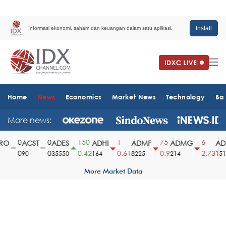
Install
Informasi ekonomi, saham dan keuangan dalam satu aplikasi.
Home
News
Economics
Market News
Technology
Ba
More news:
0
0
150
1
75
6
O
ACST
ADES
ADHI
ADMF
ADMG
ADM
0
0
0.42
0.61
0.9
2.73
90
35550
164
8225
214
1510
More Market Data