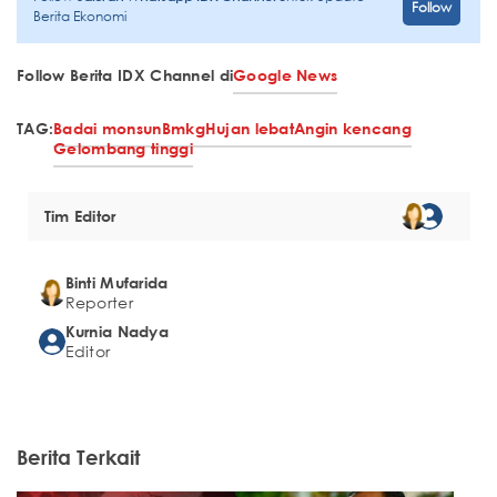
Follow
Berita Ekonomi
Follow Berita IDX Channel di
Google News
TAG:
Badai monsun
Bmkg
Hujan lebat
Angin kencang
Gelombang tinggi
Tim Editor
Binti Mufarida
Reporter
Kurnia Nadya
Editor
Berita Terkait