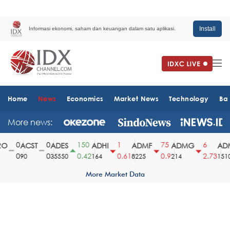
Install
Informasi ekonomi, saham dan keuangan dalam satu aplikasi.
Home
News
Economics
Market News
Technology
Ba
More news:
0
0
150
1
75
6
O
ACST
ADES
ADHI
ADMF
ADMG
ADM
0
0
0.42
0.61
0.9
2.73
90
35550
164
8225
214
1510
More Market Data