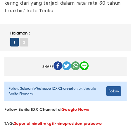
kering dari yang terjadi dalam rata-rata 30 tahun
terakhir," kata Teuku.
Halaman :
1
2
SHARE
Follow
Saluran Whatsapp IDX Channel
untuk Update
Follow
Berita Ekonomi
Follow Berita IDX Channel di
Google News
TAG:
Super el nino
Bmkg
El-nino
presiden prabowo