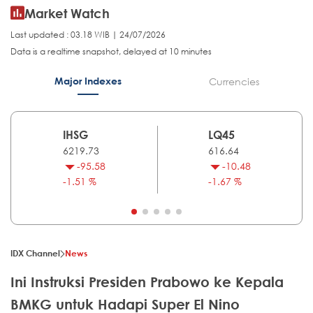
Market Watch
Last updated : 03.18 WIB | 24/07/2026
Data is a realtime snapshot, delayed at 10 minutes
Major Indexes
Currencies
IHSG
LQ45
6219.73
616.64
-95.58
-10.48
-1.51 %
-1.67 %
IDX Channel
News
Ini Instruksi Presiden Prabowo ke Kepala
BMKG untuk Hadapi Super El Nino