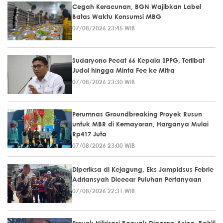
Cegah Keracunan, BGN Wajibkan Label
Batas Waktu Konsumsi MBG
07/08/2026 23:45 WIB
Sudaryono Pecat 66 Kepala SPPG, Terlibat
Judol hingga Minta Fee ke Mitra
07/08/2026 23:30 WIB
Perumnas Groundbreaking Proyek Rusun
untuk MBR di Kemayoran, Harganya Mulai
Rp417 Juta
07/08/2026 23:00 WIB
Diperiksa di Kejagung, Eks Jampidsus Febrie
Adriansyah Dicecar Puluhan Pertanyaan
07/08/2026 22:31 WIB
Proyek Hilirisasi Banyak Digarap Asing, Bahlil