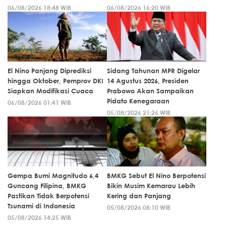
06/08/2026 18:48 WIB
06/08/2026 16:20 WIB
El Nino Panjang Diprediksi
Sidang Tahunan MPR Digelar
hingga Oktober, Pemprov DKI
14 Agustus 2026, Presiden
Siapkan Modifikasi Cuaca
Prabowo Akan Sampaikan
Pidato Kenegaraan
06/08/2026 01:41 WIB
05/08/2026 21:26 WIB
Gempa Bumi Magnitudo 6,4
BMKG Sebut El Nino Berpotensi
Guncang Filipina, BMKG
Bikin Musim Kemarau Lebih
Pastikan Tidak Berpotensi
Kering dan Panjang
Tsunami di Indonesia
05/08/2026 08:10 WIB
05/08/2026 14:25 WIB