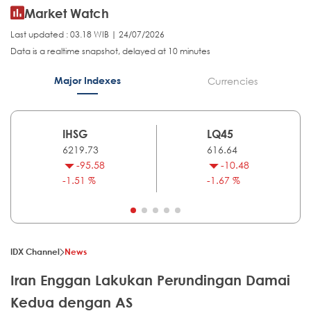
Market Watch
Last updated : 03.18 WIB | 24/07/2026
Data is a realtime snapshot, delayed at 10 minutes
Major Indexes
Currencies
IHSG
LQ45
6219.73
616.64
-95.58
-10.48
-1.51 %
-1.67 %
IDX Channel
News
Iran Enggan Lakukan Perundingan Damai
Kedua dengan AS