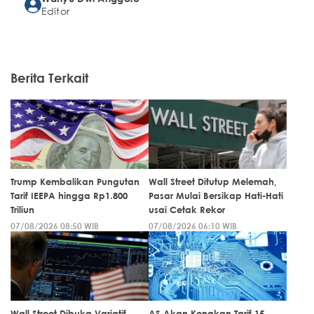
Editor
Berita Terkait
Trump Kembalikan Pungutan
Wall Street Ditutup Melemah,
Tarif IEEPA hingga Rp1.800
Pasar Mulai Bersikap Hati-Hati
Triliun
usai Cetak Rekor
07/08/2026 08:50 WIB
07/08/2026 06:10 WIB
Wall Street Dibuka Variatif,
AS Akan Kenakan Tarif 15