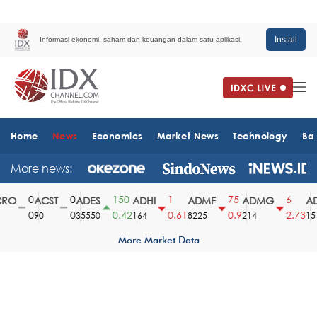
Install
Informasi ekonomi, saham dan keuangan dalam satu aplikasi.
Home
News
Economics
Market News
Technology
Ba
More news:
0
0
150
1
75
6
RO
ACST
ADES
ADHI
ADMF
ADMG
AD
0
0
0.42
0.61
0.9
2.73
90
35550
164
8225
214
1510
More Market Data