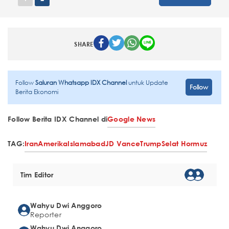
SHARE
Follow
Saluran Whatsapp IDX Channel
untuk Update
Follow
Berita Ekonomi
Follow Berita IDX Channel di
Google News
TAG:
Iran
Amerika
Islamabad
JD Vance
Trump
Selat Hormuz
Tim Editor
Wahyu Dwi Anggoro
Reporter
Wahyu Dwi Anggoro