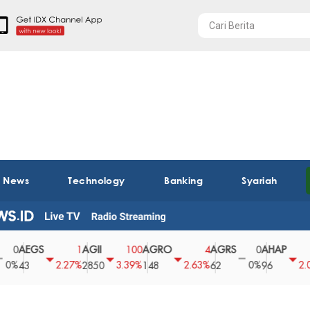
t News
Technology
Banking
Syariah
EGS
AGII
AGRO
AGRS
AHAP
AI
1
100
4
0
2
2.27%
3.39%
2.63%
0%
2.04%
3
2850
148
62
96
36