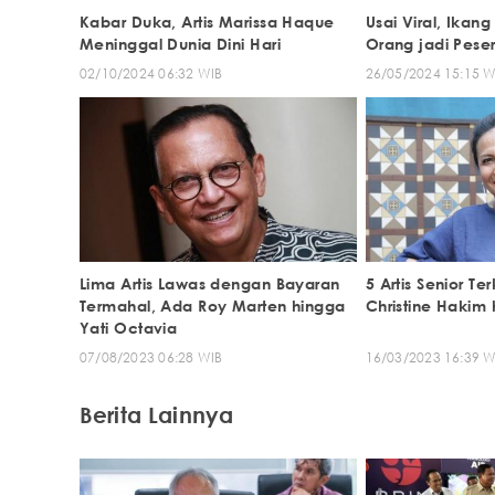
Kabar Duka, Artis Marissa Haque
Usai Viral, Ikan
Meninggal Dunia Dini Hari
Orang jadi Pese
02/10/2024 06:32 WIB
26/05/2024 15:15 W
Lima Artis Lawas dengan Bayaran
5 Artis Senior Te
Termahal, Ada Roy Marten hingga
Christine Hakim
Yati Octavia
07/08/2023 06:28 WIB
16/03/2023 16:39 W
Berita Lainnya