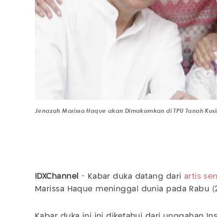
Jenazah Marissa Haque akan Dimakamkan di TPU Tanah Kusir
IDXChannel
- Kabar duka datang dari
artis se
Marissa Haque meninggal dunia pada Rabu (2/
Kabar duka ini ini diketahui dari unggahan In