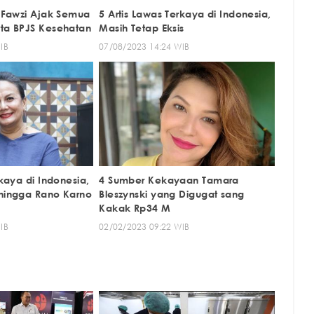
g Fawzi Ajak Semua
5 Artis Lawas Terkaya di Indonesia,
rta BPJS Kesehatan
Masih Tetap Eksis
IB
07/08/2023 14:24 WIB
rkaya di Indonesia,
4 Sumber Kekayaan Tamara
 hingga Rano Karno
Bleszynski yang Digugat sang
Kakak Rp34 M
IB
02/02/2023 09:22 WIB