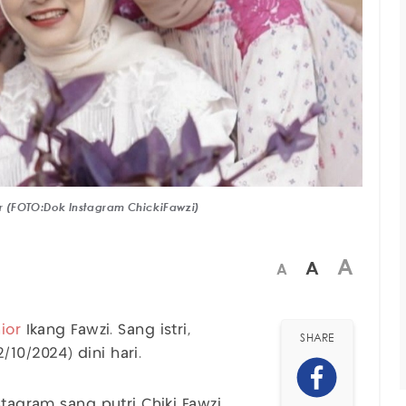
 (FOTO:Dok Instagram ChickiFawzi)
A
A
A
nior
Ikang Fawzi. Sang istri,
SHARE
10/2024) dini hari.
stagram sang putri Chiki Fawzi.