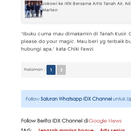
Jokowi ke IKN Bersama Artis Tanah Air, Ad
Marten
"Ibuku cuma mau dimakamin di Tanah Kusir. 
please do your magic. Mau beri yg terbaik bu
hubungi apa," kata Chiki Fawzi.
Halaman :
1
2
Follow
Saluran Whatsapp IDX Channel
untuk U
Follow Berita IDX Channel di
Google News
TAG:
Jenazah marrisa haque
Artis senior