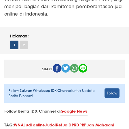
menjadi bagian dari komitmen pemberantasan judi
online di Indonesia.
Halaman :
1
2
SHARE
Follow
Saluran Whatsapp IDX Channel
untuk Update
Follow
Berita Ekonomi
Follow Berita IDX Channel di
Google News
TAG:
WNA
Judi online
Judol
Ketua DPR
DPR
Puan Maharani