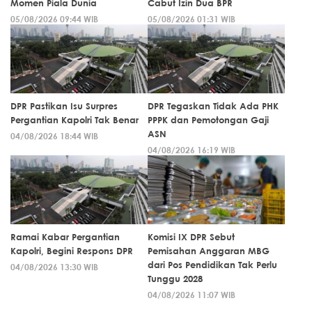
Momen Piala Dunia
Cabut Izin Dua BPR
05/08/2026 09:44 WIB
05/08/2026 01:31 WIB
DPR Pastikan Isu Surpres
DPR Tegaskan Tidak Ada PHK
Pergantian Kapolri Tak Benar
PPPK dan Pemotongan Gaji
ASN
04/08/2026 18:44 WIB
04/08/2026 16:19 WIB
Ramai Kabar Pergantian
Komisi IX DPR Sebut
Kapolri, Begini Respons DPR
Pemisahan Anggaran MBG
dari Pos Pendidikan Tak Perlu
04/08/2026 13:30 WIB
Tunggu 2028
04/08/2026 11:07 WIB