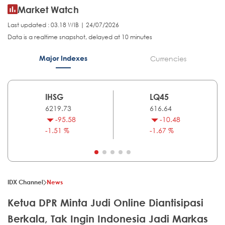
Market Watch
Last updated : 03.18 WIB | 24/07/2026
Data is a realtime snapshot, delayed at 10 minutes
Major Indexes
Currencies
IHSG
LQ45
6219.73
616.64
-95.58
-10.48
-1.51 %
-1.67 %
IDX Channel
News
Ketua DPR Minta Judi Online Diantisipasi
Berkala, Tak Ingin Indonesia Jadi Markas