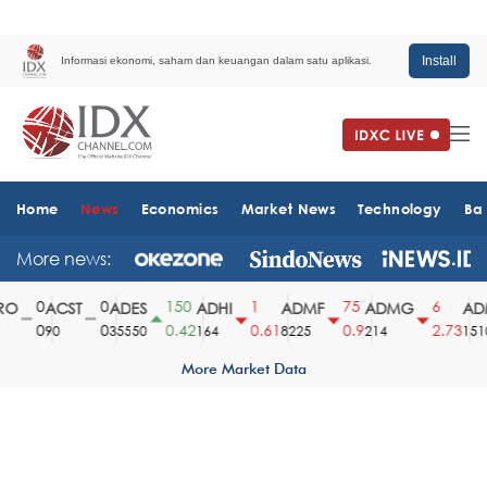
Install
Informasi ekonomi, saham dan keuangan dalam satu aplikasi.
Home
News
Economics
Market News
Technology
Ba
More news:
0
0
150
1
75
6
O
ACST
ADES
ADHI
ADMF
ADMG
ADM
0
0
0.42
0.61
0.9
2.73
90
35550
164
8225
214
1510
More Market Data