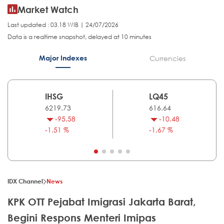
Market Watch
Last updated : 03.18 WIB | 24/07/2026
Data is a realtime snapshot, delayed at 10 minutes
Major Indexes
Currencies
IHSG
LQ45
6219.73
616.64
-95.58
-10.48
-1.51 %
-1.67 %
IDX Channel
News
KPK OTT Pejabat Imigrasi Jakarta Barat,
Begini Respons Menteri Imipas