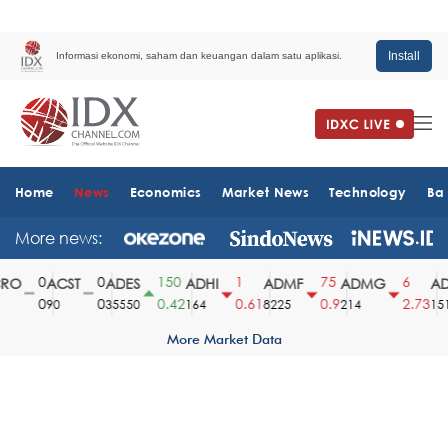
Install
Informasi ekonomi, saham dan keuangan dalam satu aplikasi.
Home
News
Economics
Market News
Technology
Ba
More news:
0
0
150
1
75
6
O
ACST
ADES
ADHI
ADMF
ADMG
AD
0
0
0.42
0.61
0.9
2.73
90
35550
164
8225
214
1510
More Market Data