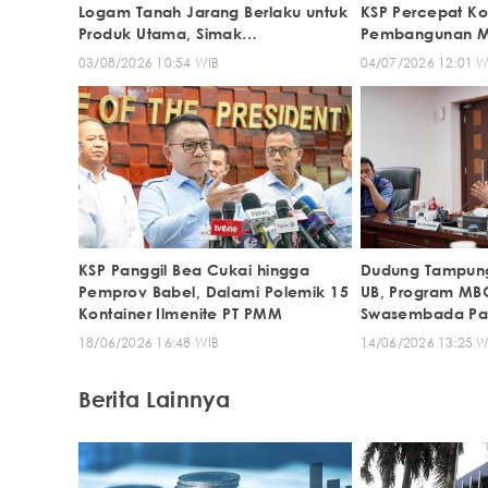
Logam Tanah Jarang Berlaku untuk
KSP Percepat Ko
Produk Utama, Simak
Pembangunan Mo
Penjelasannya
Muara Enim
03/08/2026 10:54 WIB
04/07/2026 12:01 W
KSP Panggil Bea Cukai hingga
Dudung Tampung
Pemprov Babel, Dalami Polemik 15
UB, Program MB
Kontainer Ilmenite PT PMM
Swasembada Pa
Dievaluasi
18/06/2026 16:48 WIB
14/06/2026 13:25 W
Berita Lainnya