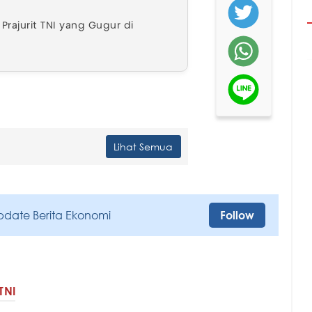
Prajurit TNI yang Gugur di
Lihat Semua
pdate Berita Ekonomi
Follow
 TNI