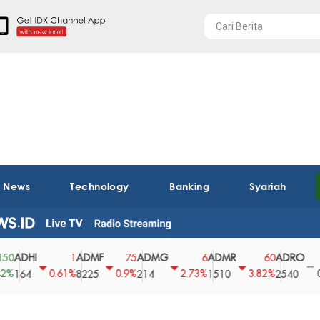
t News
Technology
Banking
Syariah
HI
ADMF
ADMG
ADMR
ADRO
AEG
1
75
6
60
0
0.61%
0.9%
2.73%
3.82%
0%
4
8225
214
1510
2540
43