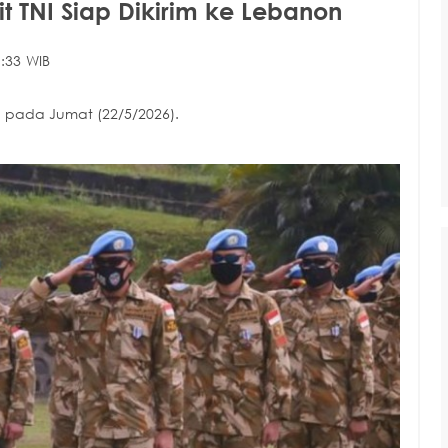
t TNI Siap Dikirim ke Lebanon
:33 WIB
pada Jumat (22/5/2026).