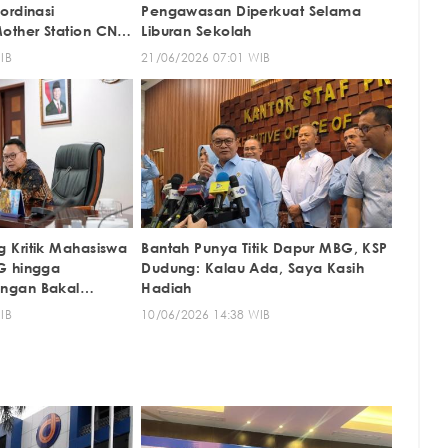
ordinasi
Pengawasan Diperkuat Selama
ther Station CNG
Liburan Sekolah
IB
21/06/2026 07:01 WIB
 Kritik Mahasiswa
Bantah Punya Titik Dapur MBG, KSP
G hingga
Dudung: Kalau Ada, Saya Kasih
ngan Bakal
Hadiah
IB
10/06/2026 14:38 WIB