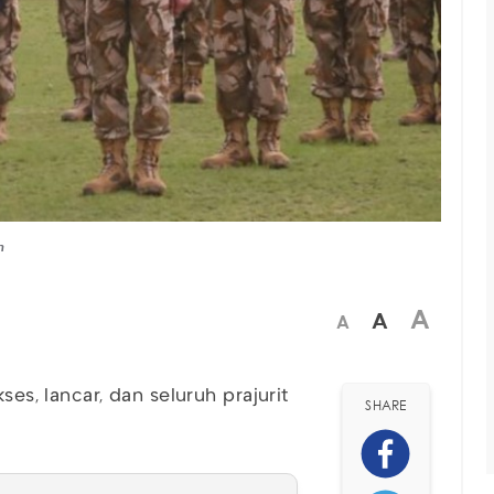
n
A
A
A
ses, lancar, dan seluruh prajurit
SHARE