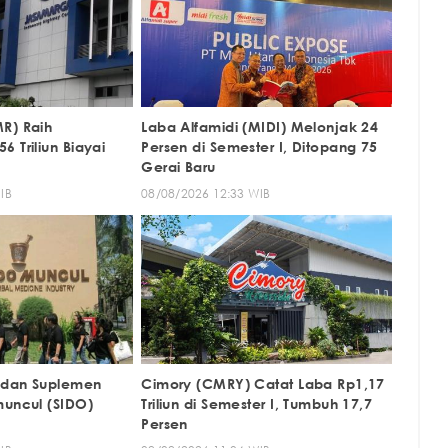
R) Raih
Laba Alfamidi (MIDI) Melonjak 24
 Triliun Biayai
Persen di Semester I, Ditopang 75
Gerai Baru
IB
08/08/2026 12:33 WIB
 dan Suplemen
Cimory (CMRY) Catat Laba Rp1,17
muncul (SIDO)
Triliun di Semester I, Tumbuh 17,7
Persen