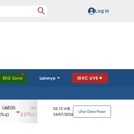
Log in
ESG Zone
Lainnya
IDXC LIVE
S
AGII
AGRO
AGRS
AHAP
AIMS
1
100
4
0
2
03.15 WIB
Lihat Data Pasar
2.27%
3.39%
2.63%
0%
2.04%
2850
148
24/07/2026
62
96
360