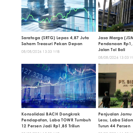
Saratoga (SRTG) Lepas 4,87 Juta
Jasa Marga (JSM
Saham Treasuri Pekan Depan
Pendanaan Rp1,56
Jalan Tol Bali
08/08/2026 13:33 WIB
08/08/2026 13:03 W
Konsolidasi BACH Dongkrak
Penjualan Jamu
Pendapatan, Laba TOWR Tumbuh
Lesu, Laba Sido
12 Persen Jadi Rp1,85 Triliun
Turun 44 Persen