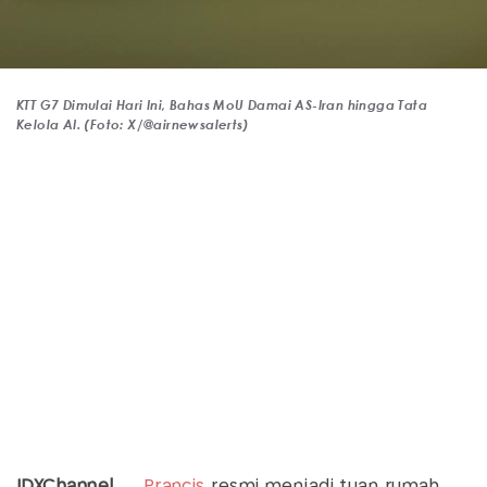
KTT G7 Dimulai Hari Ini, Bahas MoU Damai AS-Iran hingga Tata
Kelola AI. (Foto: X/@airnewsalerts)
IDXChannel
—
Prancis
resmi menjadi tuan rumah