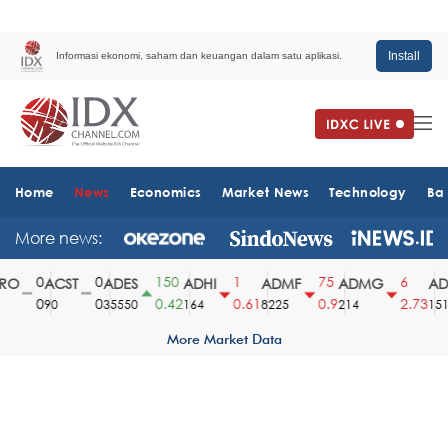
Install
Informasi ekonomi, saham dan keuangan dalam satu aplikasi.
Home
News
Economics
Market News
Technology
Ba
More news:
0
0
150
1
75
6
O
ACST
ADES
ADHI
ADMF
ADMG
ADM
0
0
0.42
0.61
0.9
2.73
90
35550
164
8225
214
1510
More Market Data