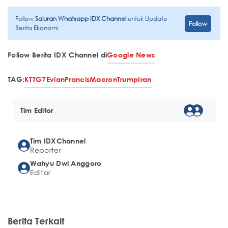
Follow
Saluran Whatsapp IDX Channel
untuk Update
Follow
Berita Ekonomi
Follow Berita IDX Channel di
Google News
TAG:
KTT
G7
Evian
Prancis
Macron
Trump
Iran
Tim Editor
Tim IDXChannel
Reporter
Wahyu Dwi Anggoro
Editor
Berita Terkait