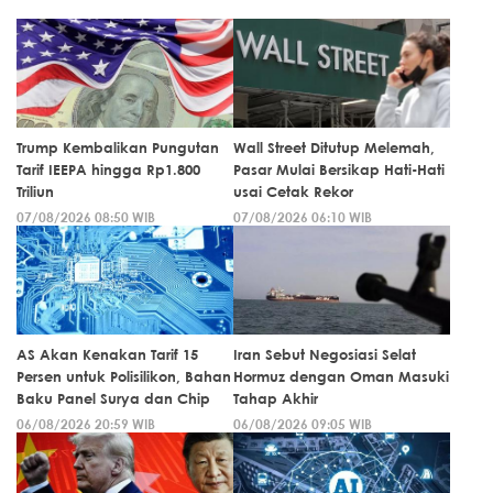
Trump Kembalikan Pungutan
Wall Street Ditutup Melemah,
Tarif IEEPA hingga Rp1.800
Pasar Mulai Bersikap Hati-Hati
Triliun
usai Cetak Rekor
07/08/2026 08:50 WIB
07/08/2026 06:10 WIB
AS Akan Kenakan Tarif 15
Iran Sebut Negosiasi Selat
Persen untuk Polisilikon, Bahan
Hormuz dengan Oman Masuki
Baku Panel Surya dan Chip
Tahap Akhir
06/08/2026 20:59 WIB
06/08/2026 09:05 WIB