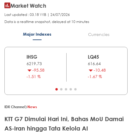
Market Watch
Last updated : 03.18 WIB | 24/07/2026
Data is a realtime snapshot, delayed at 10 minutes
Major Indexes
Currencies
IHSG
LQ45
6219.73
616.64
-95.58
-10.48
-1.51 %
-1.67 %
IDX Channel
News
KTT G7 Dimulai Hari Ini, Bahas MoU Damai
AS-Iran hingga Tata Kelola AI