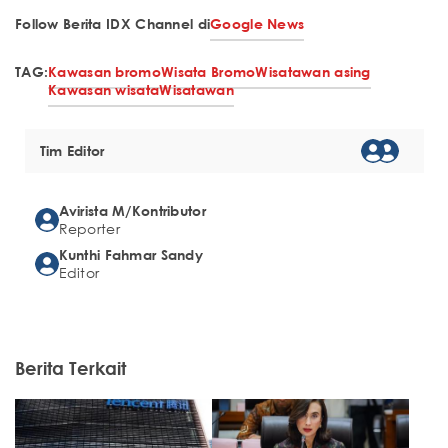
Follow Berita IDX Channel di
Google News
TAG:
Kawasan bromo
Wisata Bromo
Wisatawan asing
Kawasan wisata
Wisatawan
Tim Editor
Avirista M/Kontributor
Reporter
Kunthi Fahmar Sandy
Editor
Berita Terkait