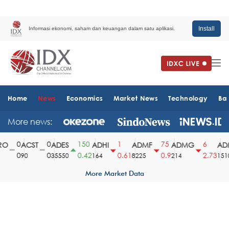
Install
Informasi ekonomi, saham dan keuangan dalam satu aplikasi.
Home
News
Economics
Market News
Technology
Ba
More news:
0
0
150
1
75
6
O
ACST
ADES
ADHI
ADMF
ADMG
ADM
0
0
0.42
0.61
0.9
2.73
90
35550
164
8225
214
1510
More Market Data