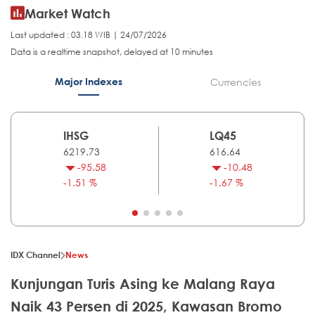
Market Watch
Last updated : 03.18 WIB | 24/07/2026
Data is a realtime snapshot, delayed at 10 minutes
Major Indexes
Currencies
IHSG
LQ45
6219.73
616.64
-95.58
-10.48
-1.51 %
-1.67 %
IDX Channel
News
Kunjungan Turis Asing ke Malang Raya
Naik 43 Persen di 2025, Kawasan Bromo