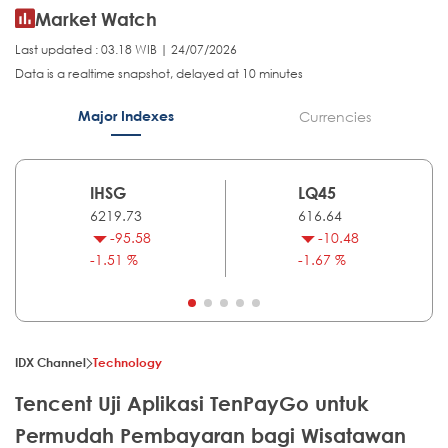
Market Watch
Last updated : 03.18 WIB | 24/07/2026
Data is a realtime snapshot, delayed at 10 minutes
Major Indexes
Currencies
IHSG
LQ45
6219.73
616.64
-95.58
-10.48
-1.51 %
-1.67 %
IDX Channel
Technology
Tencent Uji Aplikasi TenPayGo untuk
Permudah Pembayaran bagi Wisatawan