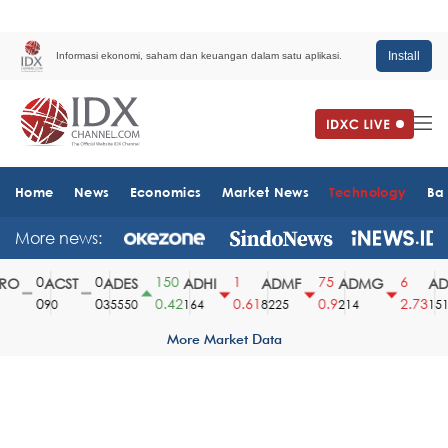
Install
Informasi ekonomi, saham dan keuangan dalam satu aplikasi.
Home
News
Economics
Market News
Technology
Ba
More news:
0
0
150
1
75
6
O
ACST
ADES
ADHI
ADMF
ADMG
ADM
0
0
0.42
0.61
0.9
2.73
90
35550
164
8225
214
1510
More Market Data