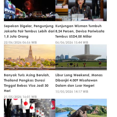
Sepekan Digelar, Pengunjung
Kunjungan Wisman Tumbuh
Jakarta Fair Tembus Lebih dari
8,24 Persen, Devisa Pariwisata
1,5 Juta Orang
Tembus USD4,05 Miliar
22/06/2026 06:56 WIB
06/06/2026 15:44 WIB
Banyak Turis Asing Berulah,
Libur Long Weekend, Monas
Thailand Pangkas Durasi
Dibanjiri 4.009 Wisatawan
Tinggal Bebas Visa Jadi 30
Dalam dan Luar Negeri
Hari
15/05/2026 14:17 WIB
21/05/2026 16:01 WIB