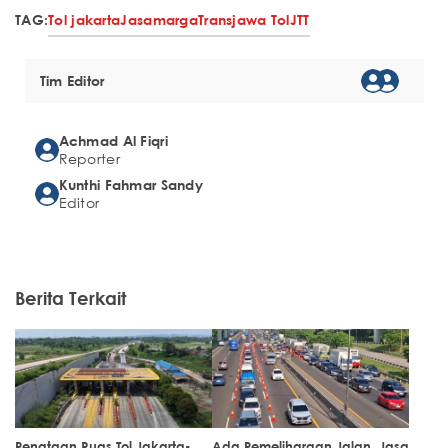
TAG:
Tol jakarta
Jasamarga
Transjawa Tol
JTT
Tim Editor
Achmad Al Fiqri
Reporter
Kunthi Fahmar Sandy
Editor
Berita Terkait
Penataan Ruas Tol Jakarta-
Ada Pemeliharaan Jalan, Jasa