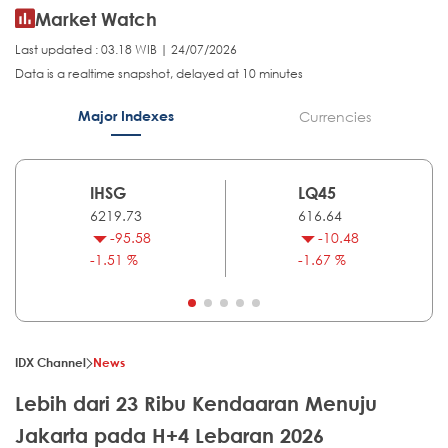
Market Watch
Last updated : 03.18 WIB | 24/07/2026
Data is a realtime snapshot, delayed at 10 minutes
Major Indexes
Currencies
IHSG
LQ45
6219.73
616.64
-95.58
-10.48
-1.51 %
-1.67 %
IDX Channel
News
Lebih dari 23 Ribu Kendaaran Menuju
Jakarta pada H+4 Lebaran 2026