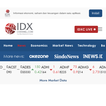
Install
Informasi ekonomi, saham dan keuangan dalam satu aplikasi.
Home
News
Economics
Market News
Technology
Ba
More news:
0
0
150
1
75
6
ACST
ADES
ADHI
ADMF
ADMG
ADM
0
0
0.42
0.61
0.9
2.73
90
35550
164
8225
214
1510
More Market Data