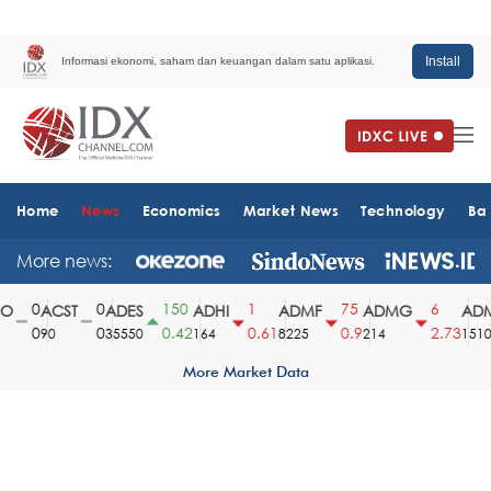
Install
Informasi ekonomi, saham dan keuangan dalam satu aplikasi.
Home
News
Economics
Market News
Technology
Ba
More news:
0
0
150
1
75
6
ACST
ADES
ADHI
ADMF
ADMG
ADM
0
0
0.42
0.61
0.9
2.73
90
35550
164
8225
214
1510
More Market Data