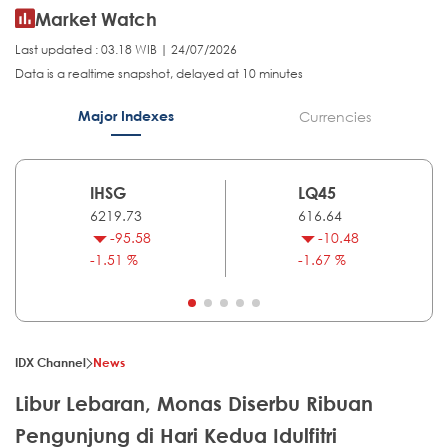
Market Watch
Last updated : 03.18 WIB | 24/07/2026
Data is a realtime snapshot, delayed at 10 minutes
Major Indexes
Currencies
IHSG
LQ45
6219.73
616.64
-95.58
-10.48
-1.51 %
-1.67 %
IDX Channel
News
Libur Lebaran, Monas Diserbu Ribuan
Pengunjung di Hari Kedua Idulfitri