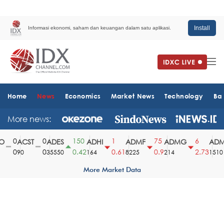
Install
Informasi ekonomi, saham dan keuangan dalam satu aplikasi.
Home
News
Economics
Market News
Technology
Ba
More news:
0
0
150
1
75
6
ACST
ADES
ADHI
ADMF
ADMG
ADMR
0
0
0.42
0.61
0.9
2.73
90
35550
164
8225
214
1510
More Market Data