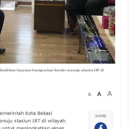
irkan layanan transportasi feeder menuju stasiun LRT di
A
A
A
merintah Kota Bekasi
SHARE
nuju stasiun LRT di wilayah
ah untuk meningkatkan akses