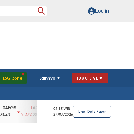
Log in
ESG Zone
Lainnya
IDXC LIVE
GS
AGII
AGRO
AGRS
AHAP
AIM
1
100
4
0
2
03.15 WIB
Lihat Data Pasar
2.27%
3.39%
2.63%
0%
2.04%
2850
148
24/07/2026
62
96
360