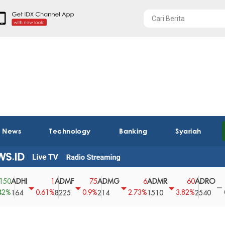
t News
Technology
Banking
Syariah
HI
ADMF
ADMG
ADMR
ADRO
AE
1
75
6
60
0
0.61%
0.9%
2.73%
3.82%
0%
4
8225
214
1510
2540
43