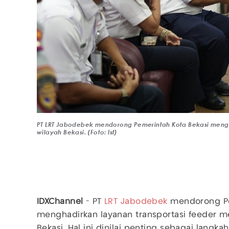
PT LRT Jabodebek mendorong Pemerintah Kota Bekasi menghad
wilayah Bekasi. (Foto: Ist)
IDXChannel
- PT
LRT Jabodebek
mendorong Pe
menghadirkan layanan transportasi feeder me
Bekasi. Hal ini dinilai penting sebagai langk