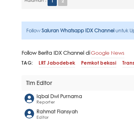
Halaman :
1
2
Follow
Saluran Whatsapp IDX Channel
untuk U
Follow Berita IDX Channel di
Google News
TAG:
LRT Jabodebek
Pemkot bekasi
Tran
Tim Editor
Iqbal Dwi Purnama
Reporter
Rahmat Fiansyah
Editor